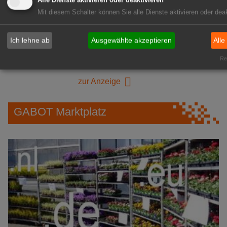
Alle Dienste aktivieren oder deaktivieren
Mit diesem Schalter können Sie alle Dienste aktivieren oder deak
1A-Lage, ihre Chance in der
Ich lehne ab
Ausgewählte akzeptieren
Alle
grünen Branche
Repräsentative Immobilie für
Rea
IHREN Betrieb!
zur Anzeige
GABOT Marktplatz