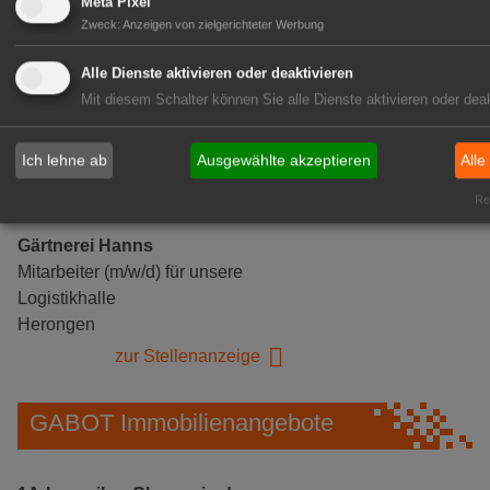
Meta Pixel
Zweck
:
Anzeigen von zielgerichteter Werbung
Alle Dienste aktivieren oder deaktivieren
Mit diesem Schalter können Sie alle Dienste aktivieren oder deak
Ich lehne ab
Ausgewählte akzeptieren
Alle
Rea
Gärtnerei Hanns
Mitarbeiter (m/w/d) für unsere
Logistikhalle
Herongen
zur Stellenanzeige
GABOT Immobilienangebote