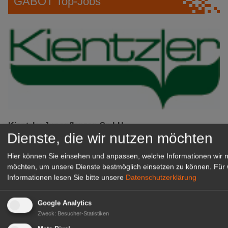
GABOT Top-Jobs
Kientzler Jungpflanzen GmbH
Dienste, die wir nutzen möchten
& Co KG
Gärtner im Zierpflanzenbau
Hier können Sie einsehen und anpassen, welche Informationen wir 
(Geselle/Meister/Techniker)
möchten, um unsere Dienste bestmöglich einsetzen zu können.
Für 
(m/w/d)
Informationen lesen Sie bitte unsere
Datenschutzerklärung
Gensingen
zur Stellenanzeige
Google Analytics
Zweck
:
Besucher-Statistiken