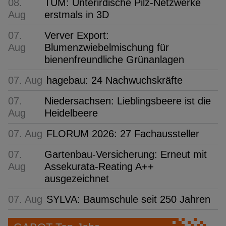
08.
TUM: Unterirdische Pilz-Netzwerke
Aug
erstmals in 3D
07.
Verver Export:
Aug
Blumenzwiebelmischung für
bienenfreundliche Grünanlagen
07. Aug
hagebau: 24 Nachwuchskräfte
07.
Niedersachsen: Lieblingsbeere ist die
Aug
Heidelbeere
07. Aug
FLORUM 2026: 27 Fachaussteller
07.
Gartenbau-Versicherung: Erneut mit
Aug
Assekurata-Reating A++
ausgezeichnet
07. Aug
SYLVA: Baumschule seit 250 Jahren