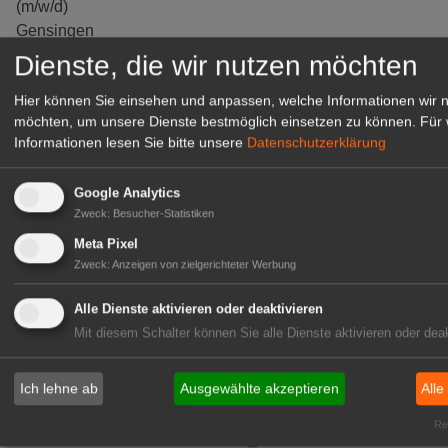
(m/w/d)
Gensingen
Dienste, die wir nutzen möchten
zur Stellenanzeige
Hier können Sie einsehen und anpassen, welche Informationen wir 
möchten, um unsere Dienste bestmöglich einsetzen zu können.
Für 
Informationen lesen Sie bitte unsere
Datenschutzerklärung
Google Analytics
Zweck
:
Besucher-Statistiken
Meta Pixel
Zweck
:
Anzeigen von zielgerichteter Werbung
Alle Dienste aktivieren oder deaktivieren
Mit diesem Schalter können Sie alle Dienste aktivieren oder deak
Gärtnerei Hanns
Mitarbeiter (m/w/d) für unsere
Logistikhalle
Ich lehne ab
Ausgewählte akzeptieren
Alle
Herongen
Rea
zur Stellenanzeige