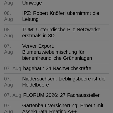
Aug
Umwege
08.
IPZ: Robert Knöferl übernimmt die
Aug
Leitung
08.
TUM: Unterirdische Pilz-Netzwerke
Aug
erstmals in 3D
07.
Verver Export:
Aug
Blumenzwiebelmischung für
bienenfreundliche Grünanlagen
07. Aug
hagebau: 24 Nachwuchskräfte
07.
Niedersachsen: Lieblingsbeere ist die
Aug
Heidelbeere
07. Aug
FLORUM 2026: 27 Fachaussteller
07.
Gartenbau-Versicherung: Erneut mit
Aug
Assekurata-Reating A++