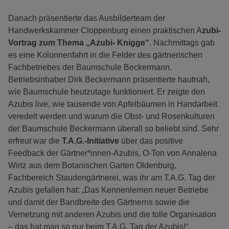
Danach präsentierte das Ausbilderteam der
Handwerkskammer Cloppenburg einen praktischen A
zubi-
Vortrag zum Thema „Azubi- Knigge“
. Nachmittags gab
es eine Kolonnenfahrt in die Felder des gärtnerischen
Fachbetriebes der Baumschule Beckermann.
Betriebsinhaber Dirk Beckermann präsentierte hautnah,
wie Baumschule heutzutage funktioniert. Er zeigte den
Azubis live, wie tausende von Apfelbäumen in Handarbeit
veredelt werden und warum die Obst- und Rosenkulturen
der Baumschule Beckermann überall so beliebt sind. Sehr
erfreut war die
T.A.G.-Initiative
über das positive
Feedback der Gärtner*innen-Azubis, O-Ton von Annalena
Wirtz aus dem Botanischen Garten Oldenburg,
Fachbereich Staudengärtnerei, was ihr am T.A.G. Tag der
Azubis gefallen hat: „Das Kennenlernen neuer Betriebe
und damit der Bandbreite des Gärtnerns sowie die
Vernetzung mit anderen Azubis und die tolle Organisation
– das hat man so nur beim T.A.G. Tag der Azubis!“