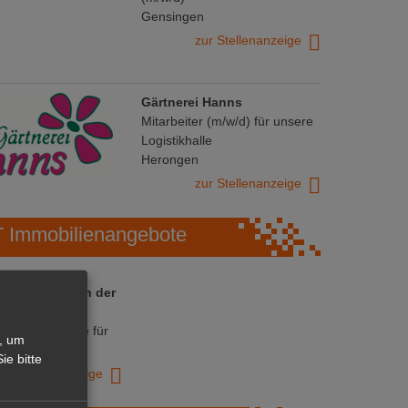
Gensingen
zur Stellenanzeige
Gärtnerei Hanns
Mitarbeiter (m/w/d) für unsere
Logistikhalle
Herongen
zur Stellenanzeige
Immobilienangebote
 ihre Chance in der
ranche
ative Immobilie für
, um
trieb!
ie bitte
zur Anzeige