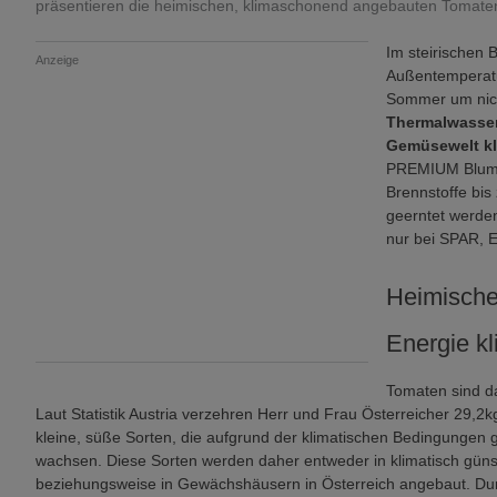
präsentieren die heimischen, klimaschonend angebauten Tomaten
Im steirischen 
Anzeige
Außentemperatu
Sommer um nich
Thermalwasse
Gemüsewelt k
PREMIUM Blumau
Brennstoffe bis
geerntet werden
nur bei SPAR,
Heimische
Energie k
Tomaten sind 
Laut Statistik Austria verzehren Herr und Frau Österreicher 29,2
kleine, süße Sorten, die aufgrund der klimatischen Bedingungen 
wachsen. Diese Sorten werden daher entweder in klimatisch güns
beziehungsweise in Gewächshäusern in Österreich angebaut. Du