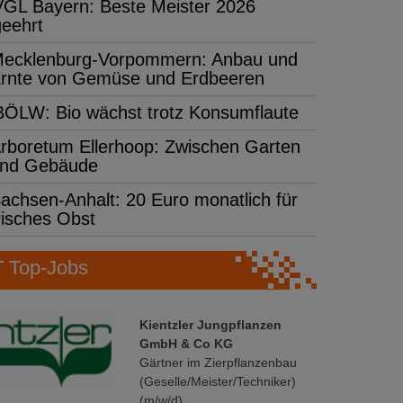
VGL Bayern: Beste Meister 2026
geehrt
ecklenburg-Vorpommern: Anbau und
rnte von Gemüse und Erdbeeren
BÖLW: Bio wächst trotz Konsumflaute
rboretum Ellerhoop: Zwischen Garten
nd Gebäude
achsen-Anhalt: 20 Euro monatlich für
risches Obst
Top-Jobs
Kientzler Jungpflanzen
GmbH & Co KG
Gärtner im Zierpflanzenbau
(Geselle/Meister/Techniker)
(m/w/d)