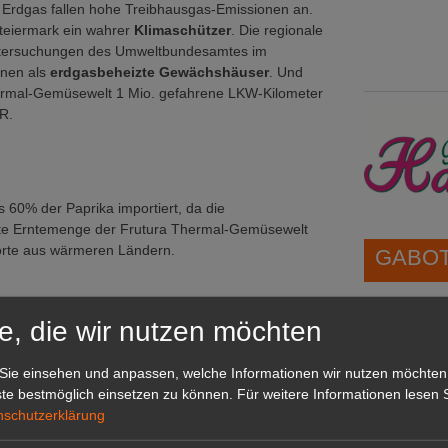
t Erdgas fallen hohe Treibhausgas-Emissionen an.
teiermark ein wahrer
Klimaschützer
. Die regionale
Untersuchungen des Umweltbundesamtes im
onen als
erdgasbeheizte Gewächshäuser
. Und
hermal-Gemüsewelt 1 Mio. gefahrene LKW-Kilometer
AR.
 60% der Paprika importiert, da die
amte Erntemenge der Frutura Thermal-Gemüsewelt
porte aus wärmeren Ländern.
GABOT 
1A-Lage,
e, die wir nutzen möchten
grünen B
Repräsent
Sie einsehen und anpassen, welche Informationen wir nutzen möchten
IHREN Be
te bestmöglich einsetzen zu können.
Für weitere Informationen lesen S
nschutzerklärung