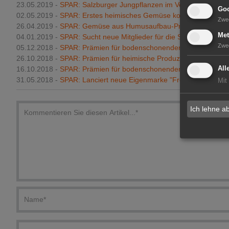
23.05.2019 -
SPAR: Salzburger Jungpflanzen im Verkauf
Goo
02.05.2019 -
SPAR: Erstes heimisches Gemüse kommt in die Reg
Zwe
26.04.2019 -
SPAR: Gemüse aus Humusaufbau-Projekt
Met
04.01.2019 -
SPAR: Sucht neue Mitglieder für die SPAR-Familie
Zwe
05.12.2018 -
SPAR: Prämien für bodenschonenden Anbau
26.10.2018 -
SPAR: Prämien für heimische Produzenten
16.10.2018 -
SPAR: Prämien für bodenschonenden Gemüse-Anb
All
31.05.2018 -
SPAR: Lanciert neue Eigenmarke "Fresh to go"
Mit
Ich lehne a