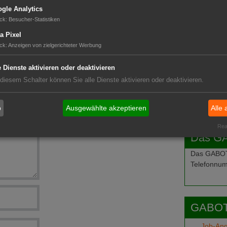
GABOT 
gle Analytics
ale
ck
:
Besucher-Statistiken
a Pixel
ck
:
Anzeigen von zielgerichteter Werbung
au
e Dienste aktivieren oder deaktivieren
 diesem Schalter können Sie alle Dienste aktivieren oder deaktivieren.
b
Ausgewählte akzeptieren
Alle 
Real
Das G
Das GABOT-
Telefonnum
GABOT
Job-An