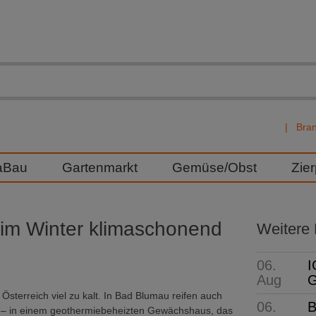
Bra
aBau
Gartenmarkt
Gemüse/Obst
Zie
im Winter klimaschonend
Weitere
06.
I
Aug
G
Österreich viel zu kalt. In Bad Blumau reifen auch
06.
B
– in einem geothermiebeheizten Gewächshaus, das