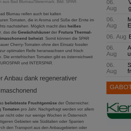
06.
 aus Bad Blumau/Steiermark. Bild: SPAR.
Aug
Bad Blumau reifen auch bei kalten
06.
M
ren Tomaten, die in Aroma und Süße der Ernte im
Aug
E
ts nachstehen. Möglich macht dies
heißes
r
, das die
Gewächshäuser
der
Frutura Thermal-
06. Aug
limaschonend
beheizt
. Somit können die SPAR
er Cherry-Tomaten ohne den Einsatz fossiler
06.
A
 zur optimalen Reife heranwachsen und frisch
Aug
u
. Die erntefrischen Tomaten gibt es österreichweit
 EUROSPAR und INTERSPAR.
06.
S
Aug
f
r Anbau dank regenerativer
GABOT 
limaschonend
das
beliebteste Fruchtgemüse
der Österreicher.
kg
Tomaten
pro Jahr. Nachgefragt werden vor allem
gar nicht oder nur wenige Wochen in Österreich
tigeren Gebieten wie Süditalien oder Spanien
rch den Transport aus den Anbaugebieten oder