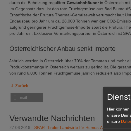
durch die Beheizung regulärer
Gewächshäuser
in Österreich mi
Im Gegensatz dazu ist das rote Fruchtgemüse aus Bad Blumau/S
Erntefrische der Frutura Thermal-Gemüsewelt verursacht laut 
Endausbau pro Jahr um ca. 28.000 Tonnen weniger CO2-Emissi
aufgrund geringerer Fruchtgemüse-Importe spart die Frutura T
pro Jahr ein. Exklusiver Vermarkungspartner in Österreich ist SP
Österreichischer Anbau senkt Importe
Jährlich werden in Österreich über 70% der Tomaten und mehr als
Produktionsmenge in Österreich weitaus zu gering ist. Die ges
von rund 6.000 Tonnen Fruchtgemüse jährlich reduziert also Im
Zurück
Dienst
mail
Hier können 
unsere Diens
Verwandte Nachrichten
unsere
Date
27.06.2019 -
SPAR: Tiroler Landwirte für Humus-Aufbau prämiert