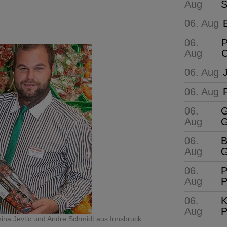
Aug
S
06. Aug
06.
P
Aug
C
06. Aug
06. Aug
06.
G
Aug
G
06.
B
Aug
G
06.
P
Aug
P
06.
K
Aug
P
ina Jevtic und Andre Schmidt aus Innsbruck