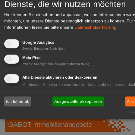
Dienste, die wir nutzen möchten
Hier können Sie einsehen und anpassen, welche Informationen wir 
möchten, um unsere Dienste bestmöglich einsetzen zu können.
Für 
Informationen lesen Sie bitte unsere
Datenschutzerklärung
Google Analytics
Zweck
:
Besucher-Statistiken
Meta Pixel
Zweck
:
Anzeigen von zielgerichteter Werbung
Gärtnerei Hanns
Alle Dienste aktivieren oder deaktivieren
Mitarbeiter (m/w/d) für unsere
Mit diesem Schalter können Sie alle Dienste aktivieren oder deak
Logistikhalle
Herongen
Ich lehne ab
Ausgewählte akzeptieren
Alle
zur Stellenanzeige
Rea
GABOT Immobilienangebote