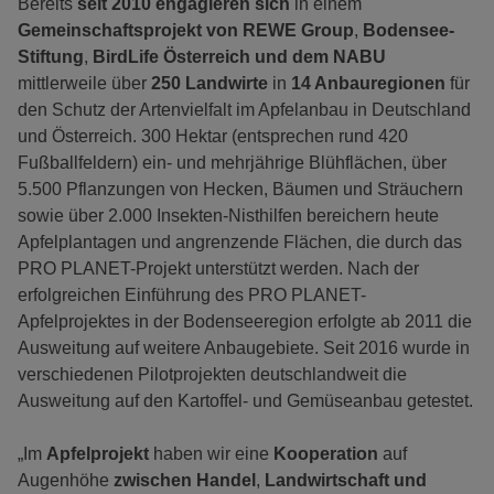
Bereits
seit 2010 engagieren sich
in einem
Gemeinschaftsprojekt von REWE Group
,
Bodensee-
Stiftung
,
BirdLife Österreich und dem NABU
mittlerweile über
250 Landwirte
in
14 Anbauregionen
für
den Schutz der Artenvielfalt im Apfelanbau in Deutschland
und Österreich. 300 Hektar (entsprechen rund 420
Fußballfeldern) ein- und mehrjährige Blühflächen, über
5.500 Pflanzungen von Hecken, Bäumen und Sträuchern
sowie über 2.000 Insekten-Nisthilfen bereichern heute
Apfelplantagen und angrenzende Flächen, die durch das
PRO PLANET-Projekt unterstützt werden. Nach der
erfolgreichen Einführung des PRO PLANET-
Apfelprojektes in der Bodenseeregion erfolgte ab 2011 die
Ausweitung auf weitere Anbaugebiete. Seit 2016 wurde in
verschiedenen Pilotprojekten deutschlandweit die
Ausweitung auf den Kartoffel- und Gemüseanbau getestet.
„Im
Apfelprojekt
haben wir eine
Kooperation
auf
Augenhöhe
zwischen Handel
,
Landwirtschaft und