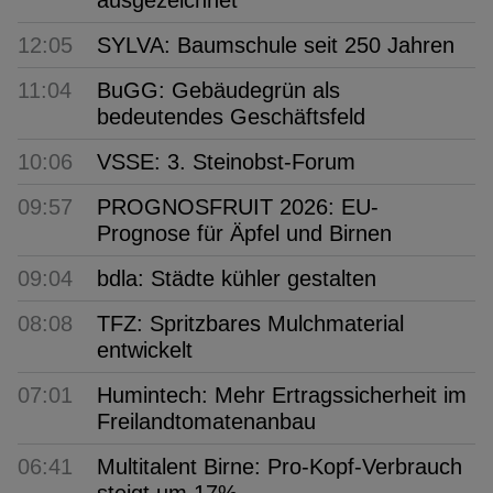
12:05
SYLVA: Baumschule seit 250 Jahren
11:04
BuGG: Gebäudegrün als
bedeutendes Geschäftsfeld
10:06
VSSE: 3. Steinobst-Forum
09:57
PROGNOSFRUIT 2026: EU-
Prognose für Äpfel und Birnen
09:04
bdla: Städte kühler gestalten
08:08
TFZ: Spritzbares Mulchmaterial
entwickelt
07:01
Humintech: Mehr Ertragssicherheit im
Freilandtomatenanbau
06:41
Multitalent Birne: Pro-Kopf-Verbrauch
steigt um 17%