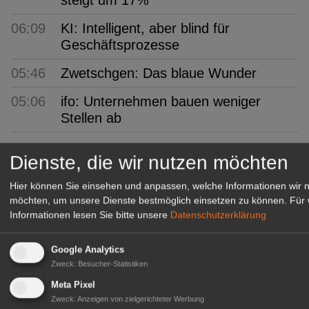
06:09
KI: Intelligent, aber blind für
Geschäftsprozesse
05:46
Zwetschgen: Das blaue Wunder
05:06
ifo: Unternehmen bauen weniger
Stellen ab
GABOT Top-Jobs
Dienste, die wir nutzen möchten
Hier können Sie einsehen und anpassen, welche Informationen wir 
möchten, um unsere Dienste bestmöglich einsetzen zu können.
Für 
Informationen lesen Sie bitte unsere
Datenschutzerklärung
Google Analytics
Zweck
:
Besucher-Statistiken
Meta Pixel
Zweck
:
Anzeigen von zielgerichteter Werbung