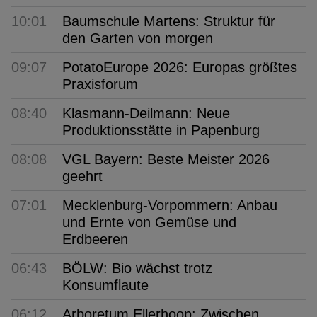
10:01
Baumschule Martens: Struktur für
den Garten von morgen
09:07
PotatoEurope 2026: Europas größtes
Praxisforum
08:40
Klasmann-Deilmann: Neue
Produktionsstätte in Papenburg
08:08
VGL Bayern: Beste Meister 2026
geehrt
07:01
Mecklenburg-Vorpommern: Anbau
und Ernte von Gemüse und
Erdbeeren
06:43
BÖLW: Bio wächst trotz
Konsumflaute
06:12
Arboretum Ellerhoop: Zwischen