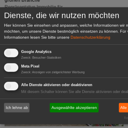
grünen Branche
Repräsentative Immobilie für
Dienste, die wir nutzen möchten
IHREN Betrieb!
zur Anzeige
Hier können Sie einsehen und anpassen, welche Informationen wir 
möchten, um unsere Dienste bestmöglich einsetzen zu können.
Für 
Informationen lesen Sie bitte unsere
Datenschutzerklärung
GABOT Marktplatz
Google Analytics
Zweck
:
Besucher-Statistiken
Meta Pixel
Zweck
:
Anzeigen von zielgerichteter Werbung
Alle Dienste aktivieren oder deaktivieren
Mit diesem Schalter können Sie alle Dienste aktivieren oder deak
Ich lehne ab
Ausgewählte akzeptieren
Alle
Rea