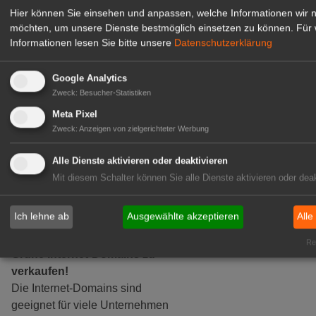
Hier können Sie einsehen und anpassen, welche Informationen wir 
GABOT Marktplatz
möchten, um unsere Dienste bestmöglich einsetzen zu können.
Für 
Informationen lesen Sie bitte unsere
Datenschutzerklärung
Google Analytics
Zweck
:
Besucher-Statistiken
Meta Pixel
Zweck
:
Anzeigen von zielgerichteter Werbung
Alle Dienste aktivieren oder deaktivieren
Mit diesem Schalter können Sie alle Dienste aktivieren oder deak
Ich lehne ab
Ausgewählte akzeptieren
Alle
Rea
Grüne Internet-Domains zu
verkaufen!
Die Internet-Domains sind
geeignet für viele Unternehmen