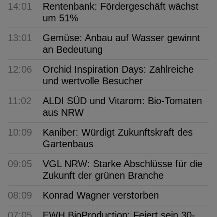
14:01
Rentenbank: Fördergeschäft wächst
um 51%
13:01
Gemüse: Anbau auf Wasser gewinnt
an Bedeutung
12:06
Orchid Inspiration Days: Zahlreiche
und wertvolle Besucher
11:02
ALDI SÜD und Vitarom: Bio-Tomaten
aus NRW
10:09
Kaniber: Würdigt Zukunftskraft des
Gartenbaus
09:05
VGL NRW: Starke Abschlüsse für die
Zukunft der grünen Branche
08:09
Konrad Wagner verstorben
07:05
EWH BioProduction: Feiert sein 30-