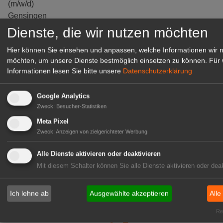
(m/w/d)
Gensingen
Dienste, die wir nutzen möchten
zur Stellenanzeige
Hier können Sie einsehen und anpassen, welche Informationen wir 
möchten, um unsere Dienste bestmöglich einsetzen zu können.
Für 
Informationen lesen Sie bitte unsere
Datenschutzerklärung
Google Analytics
Zweck
:
Besucher-Statistiken
Meta Pixel
Zweck
:
Anzeigen von zielgerichteter Werbung
Alle Dienste aktivieren oder deaktivieren
Mit diesem Schalter können Sie alle Dienste aktivieren oder deak
Gärtnerei Hanns
Mitarbeiter (m/w/d) für unsere
Logistikhalle
Ich lehne ab
Ausgewählte akzeptieren
Alle
Herongen
Rea
zur Stellenanzeige