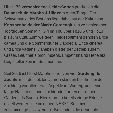
Über
170 verschiedene Heide-Sorten
produziert die
Baumschule Marohn & Häger
in Apen-Tange. Der
Schwerpunkt des Betriebs liegt dabei auf der Kultur von
Knospenheide der Marke Gardengirls
in verschiedenen
Topfgrößen vom Mini Girl im Tb6 über Tb10,5 und Tb13
bis zum C2ltr. Zum weiteren Heidesortiment gehören Erica
carnea und die Sommerblüher Daboecia, Erica cinerea
und Erica vagans. Daneben bietet der Betrieb zudem
Gräser, Gaultheria procumbens, Empetrum und Hebe als
Begleitpflanzen im Sortiment an.
Seit 2016 ist Horst Marohn einer von vier
Gardengirls-
Züchtern
. In den letzten Jahren standen bei ihm bei der
Züchtung vor allem zwei Aspekte im Vordergrund: eine
lange Haltbarkeit und leuchtende Farben der neuen
Gardengirls Sorten. Hier konnten bereits einige Erfolge
erzielt werden, die im neuen NEXXT-Sortiment
zusammengefasst werden. „Besonders die neue rote