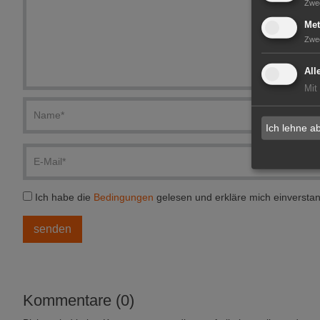
Zwe
Met
Zwe
All
Mit
Ich lehne a
Ich habe die
Bedingungen
gelesen und erkläre mich einversta
Kommentare (0)