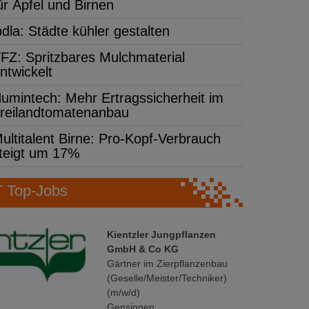
ür Äpfel und Birnen
bdla: Städte kühler gestalten
FZ: Spritzbares Mulchmaterial
ntwickelt
umintech: Mehr Ertragssicherheit im
reilandtomatenanbau
ultitalent Birne: Pro-Kopf-Verbrauch
teigt um 17%
Top-Jobs
Kientzler Jungpflanzen
GmbH & Co KG
Gärtner im Zierpflanzenbau
(Geselle/Meister/Techniker)
(m/w/d)
Gensingen