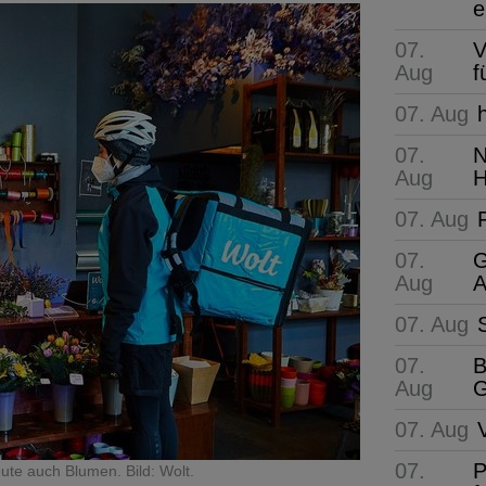
e
07.
V
Aug
f
07. Aug
07.
N
Aug
H
07. Aug
07.
G
Aug
A
07. Aug
07.
B
Aug
G
07. Aug
07.
P
ute auch Blumen. Bild: Wolt.