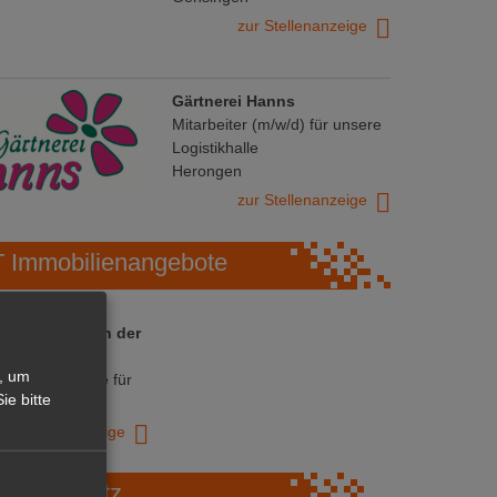
zur Stellenanzeige
Gärtnerei Hanns
Mitarbeiter (m/w/d) für unsere
Logistikhalle
Herongen
zur Stellenanzeige
Immobilienangebote
 ihre Chance in der
ranche
, um
ative Immobilie für
ie bitte
trieb!
zur Anzeige
Marktplatz