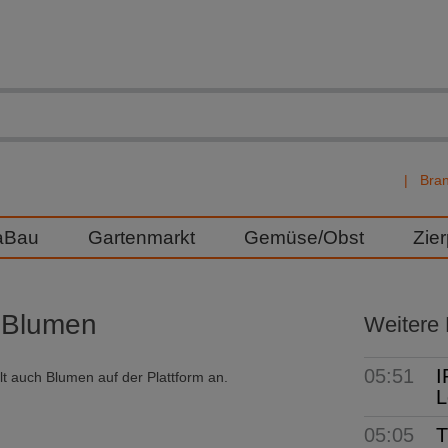
Bra
aBau
Gartenmarkt
Gemüse/Obst
Zie
h Blumen
Weitere
05:51
I
olt auch Blumen auf der Plattform an.
L
05:05
T