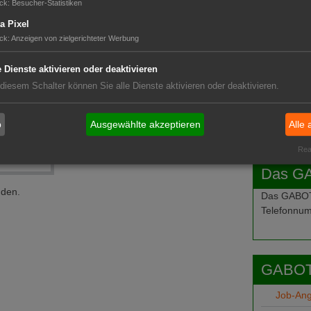
ck
:
Besucher-Statistiken
a Pixel
ck
:
Anzeigen von zielgerichteter Werbung
e Dienste aktivieren oder deaktivieren
 diesem Schalter können Sie alle Dienste aktivieren oder deaktivieren.
b
Ausgewählte akzeptieren
Alle 
Real
Das G
nden.
Das GABOT-
Telefonnum
GABOT
Job-An