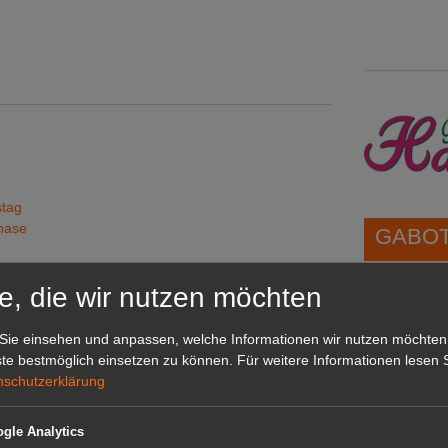
stag
phase
GABOT 
e, die wir nutzen möchten
1A-Lage,
grünen B
Sie einsehen und anpassen, welche Informationen wir nutzen möchten
Repräsent
te bestmöglich einsetzen zu können.
Für weitere Informationen lesen S
IHREN Be
nschutzerklärung
gle Analytics
GABOT 