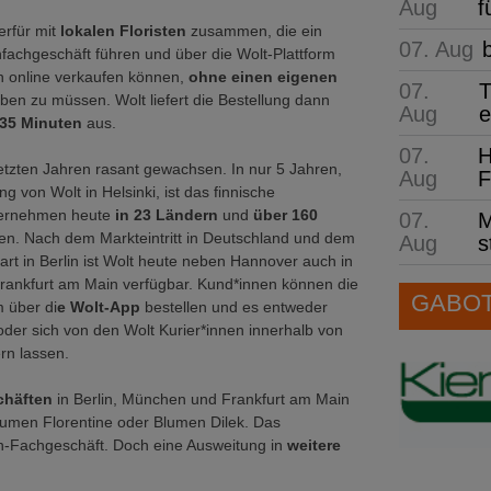
Aug
f
erfür mit
lokalen Floristen
zusammen, die ein
07. Aug
achgeschäft führen und über die Wolt-Plattform
h online verkaufen können,
ohne einen eigenen
07.
T
ben zu müssen. Wolt liefert die Bestellung dann
Aug
e
 35 Minuten
aus.
07.
H
 letzten Jahren rasant gewachsen. In nur 5 Jahren,
Aug
F
g von Wolt in Helsinki, ist das finnische
ternehmen heute
in 23 Ländern
und
über 160
07.
M
en. Nach dem Markteintritt in Deutschland und dem
Aug
s
tart in Berlin ist Wolt heute neben Hannover auch in
ankfurt am Main verfügbar. Kund*innen können die
GABOT 
 über di
e Wolt-App
bestellen und es entweder
oder sich von den Wolt Kurier*innen innerhalb von
ern lassen.
chäften
in Berlin, München und Frankfurt am Main
umen Florentine oder Blumen Dilek. Das
n-Fachgeschäft. Doch eine Ausweitung in
weitere