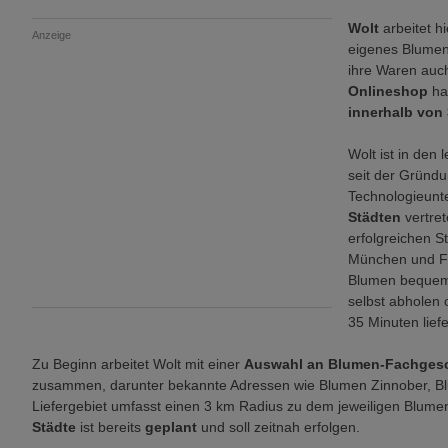
Wolt
arbeitet hi
Anzeige
eigenes Blumenf
ihre Waren auc
Onlineshop
ha
innerhalb von
Wolt ist in den
seit der Gründun
Technologieun
Städten
vertret
erfolgreichen S
München und Fr
Blumen bequem
selbst abholen 
35 Minuten lief
Zu Beginn arbeitet Wolt mit einer
Auswahl an Blumen-Fachges
zusammen, darunter bekannte Adressen wie Blumen Zinnober, Bl
Liefergebiet umfasst einen 3 km Radius zu dem jeweiligen Blume
Städte
ist bereits
geplant
und soll zeitnah erfolgen.