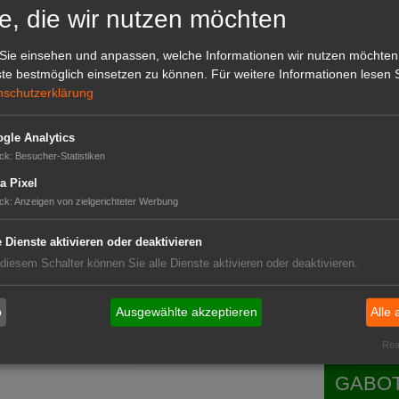
e, die wir nutzen möchten
GABOT 
er mehr
verschlechtert
, werden Sonderkulturen
ren mehr Importe, längere Transportwege,
Sie einsehen und anpassen, welche Informationen wir nutzen möchten
asten regionaler Wertschöpfung und Arbeitsplätze.
te bestmöglich einsetzen zu können.
Für weitere Informationen lesen S
n Hennies und Schliecker abschließend. (LPD)
nschutzerklärung
gle Analytics
ck
:
Besucher-Statistiken
a Pixel
ck
:
Anzeigen von zielgerichteter Werbung
e Dienste aktivieren oder deaktivieren
haft
Das G
 diesem Schalter können Sie alle Dienste aktivieren oder deaktivieren.
ist zulässig
Das GABOT-
sig
Telefonnum
 bis zu 4,8 Mio. Jobs
b
Ausgewählte akzeptieren
Alle 
e
Real
t
GABOT