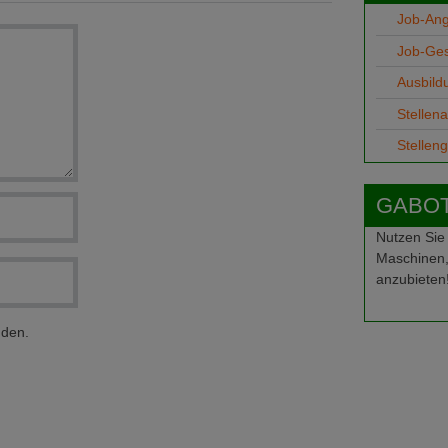
Job-An
Job-Ge
Ausbild
Stellen
Stellen
GABOT-
Nutzen Sie
Maschinen,
anzubieten
nden.