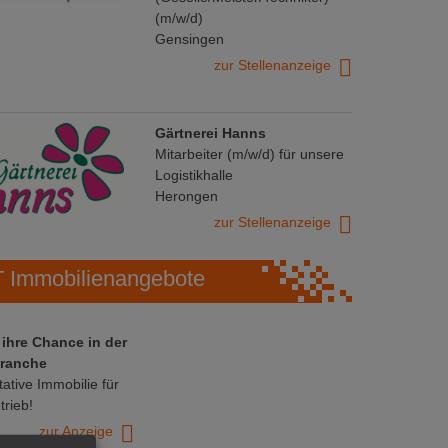
(m/w/d)
Gensingen
zur Stellenanzeige
Gärtnerei Hanns
Mitarbeiter (m/w/d) für unsere
Logistikhalle
Herongen
zur Stellenanzeige
Immobilienangebote
 ihre Chance in der
ranche
ative Immobilie für
trieb!
zur Anzeige