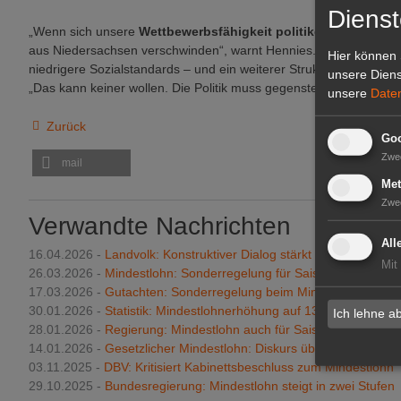
Dienst
„Wenn sich unsere
Wettbewerbsfähigkeit
politikgetrieben
imm
aus Niedersachsen verschwinden“, warnt Hennies. Die Folgen wä
Hier können 
niedrigere Sozialstandards – und ein weiterer Strukturwandel zul
unsere Diens
„Das kann keiner wollen. Die Politik muss gegensteuern!“, forder
unsere
Date
Zurück
Goo
Zwe
mail
Met
Zwe
Verwandte Nachrichten
All
16.04.2026 -
Landvolk: Konstruktiver Dialog stärkt die Landwirtsc
Mit
26.03.2026 -
Mindestlohn: Sonderregelung für Saisonarbeitskräfte 
17.03.2026 -
Gutachten: Sonderregelung beim Mindestlohn zuläs
30.01.2026 -
Statistik: Mindestlohnerhöhung auf 13,90 Euro betraf
Ich lehne a
28.01.2026 -
Regierung: Mindestlohn auch für Saisonarbeitskräft
14.01.2026 -
Gesetzlicher Mindestlohn: Diskurs über Referenzwer
03.11.2025 -
DBV: Kritisiert Kabinettsbeschluss zum Mindestlohn
29.10.2025 -
Bundesregierung: Mindestlohn steigt in zwei Stufen