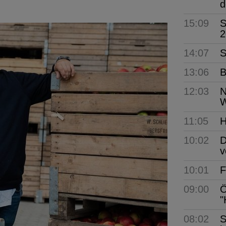
d
15:09
S
2
14:07
S
13:06
B
12:03
N
W
11:05
H
10:02
D
v
10:01
F
09:00
Ö
"
08:02
S