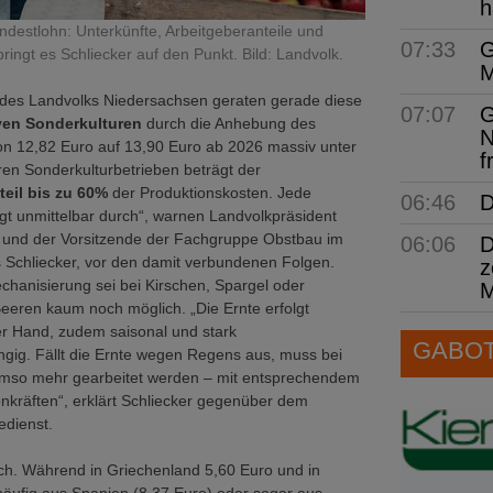
h
ndestlohn: Unterkünfte, Arbeitgeberanteile und
07:33
G
ingt es Schliecker auf den Punkt. Bild: Landvolk.
M
 des Landvolks Niedersachsen geraten gerade diese
07:07
G
iven Sonderkulturen
durch die Anhebung des
N
on 12,82 Euro auf 13,90 Euro ab 2026 massiv unter
f
ren Sonderkulturbetrieben beträgt der
eil bis zu 60%
der Produktionskosten. Jede
06:46
D
t unmittelbar durch“, warnen Landvolkpräsident
 und der Vorsitzende der Fachgruppe Obstbau im
06:06
D
 Schliecker, vor den damit verbundenen Folgen.
z
chanisierung sei bei Kirschen, Spargel oder
M
eeren kaum noch möglich. „Die Ernte erfolgt
r Hand, zudem saisonal und stark
GABOT 
gig. Fällt die Ernte wegen Regens aus, muss bei
mso mehr gearbeitet werden – mit entsprechendem
nkräften“, erklärt Schliecker gegenüber dem
edienst.
ich. Während in Griechenland 5,60 Euro und in