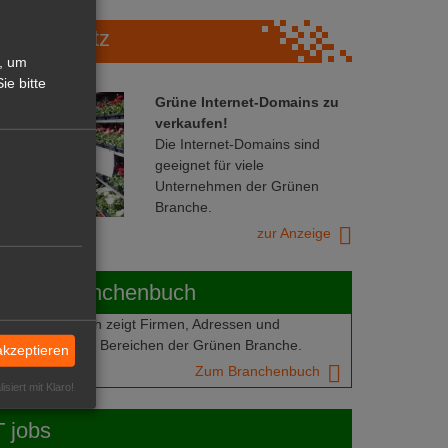
Marktplatz
, um
ie bitte
Grüne Internet-Domains zu
verkaufen!
Die Internet-Domains sind
geeignet für viele
Unternehmen der Grünen
Branche.
zur Anzeige
ABOT-Branchenbuch
Branchenbuch zeigt Firmen, Adressen und
mern aus allen Bereichen der Grünen Branche.
akzeptieren
Zum Branchenbuch
isiert mit Klaro!
 jobs