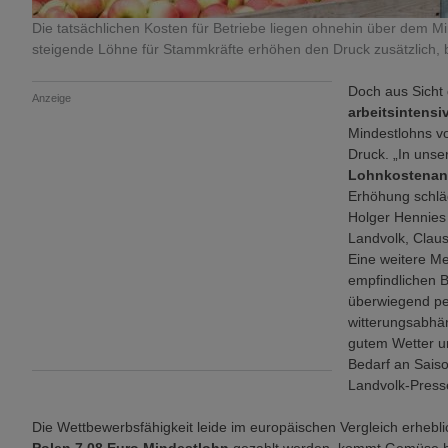
Die tatsächlichen Kosten für Betriebe liegen ohnehin über dem Mi
steigende Löhne für Stammkräfte erhöhen den Druck zusätzlich, br
Doch aus Sicht
Anzeige
arbeitsintens
Mindestlohns v
Druck. „In unse
Lohnkostenant
Erhöhung schläg
Holger Hennies
Landvolk, Claus
Eine weitere Me
empfindlichen B
überwiegend pe
witterungsabhän
gutem Wetter u
Bedarf an Saiso
Landvolk-Press
Die Wettbewerbsfähigkeit leide im europäischen Vergleich erhebl