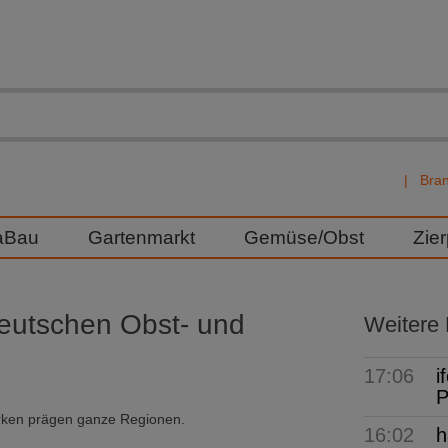
Bra
aBau
Gartenmarkt
Gemüse/Obst
Zie
deutschen Obst- und
Weitere
17:06
i
P
urken prägen ganze Regionen.
16:02
h