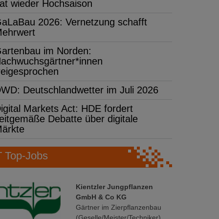
at wieder Hochsaison
aLaBau 2026: Vernetzung schafft
ehrwert
artenbau im Norden:
achwuchsgärtner*innen
reigesprochen
WD: Deutschlandwetter im Juli 2026
igital Markets Act: HDE fordert
eitgemäße Debatte über digitale
ärkte
Top-Jobs
Kientzler Jungpflanzen
GmbH & Co KG
Gärtner im Zierpflanzenbau
(Geselle/Meister/Techniker)