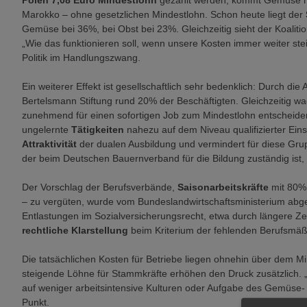
Polen 7,08 Euro Mindestlohn
gezahlt werden, kommt Gemüse hä
Marokko – ohne gesetzlichen Mindestlohn. Schon heute liegt der
Gemüse bei 36%, bei Obst bei 23%. Gleichzeitig sieht der Koalit
„Wie das funktionieren soll, wenn unsere Kosten immer weiter stei
Politik im Handlungszwang.
Ein weiterer Effekt ist gesellschaftlich sehr bedenklich: Durch d
Bertelsmann Stiftung rund 20% der Beschäftigten. Gleichzeitig w
zunehmend für einen sofortigen Job zum Mindestlohn entscheiden
ungelernte
Tätigkeiten
nahezu auf dem Niveau qualifizierter Eins
Attraktivität
der dualen Ausbildung und vermindert für diese Grup
der beim Deutschen Bauernverband für die Bildung zuständig ist
Der Vorschlag der Berufsverbände,
Saisonarbeitskräfte
mit 80%
– zu vergüten, wurde vom Bundeslandwirtschaftsministerium abgel
Entlastungen im Sozialversicherungsrecht, etwa durch längere Zei
rechtliche Klarstellung
beim Kriterium der fehlenden Berufsmäßi
Die tatsächlichen Kosten für Betriebe liegen ohnehin über dem Mi
steigende Löhne für Stammkräfte erhöhen den Druck zusätzlich. 
auf weniger arbeitsintensive Kulturen oder Aufgabe des Gemüse- 
Punkt.