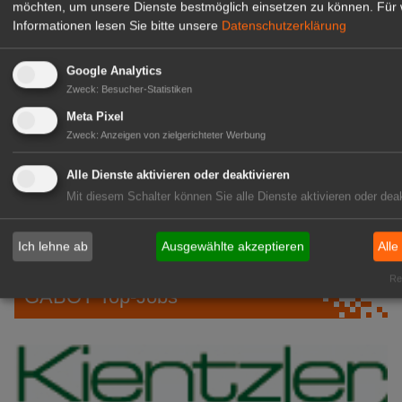
möchten, um unsere Dienste bestmöglich einsetzen zu können.
Für 
Informationen lesen Sie bitte unsere
Datenschutzerklärung
07. Aug
hagebau: 24 Nachwuchskräfte
07.
Niedersachsen: Lieblingsbeere ist die
Google Analytics
Aug
Heidelbeere
Zweck
:
Besucher-Statistiken
Meta Pixel
07. Aug
FLORUM 2026: 27 Fachaussteller
Zweck
:
Anzeigen von zielgerichteter Werbung
07.
Gartenbau-Versicherung: Erneut mit
Alle Dienste aktivieren oder deaktivieren
Aug
Assekurata-Reating A++
Mit diesem Schalter können Sie alle Dienste aktivieren oder deak
ausgezeichnet
07. Aug
SYLVA: Baumschule seit 250 Jahren
Ich lehne ab
Ausgewählte akzeptieren
Alle
Rea
GABOT Top-Jobs