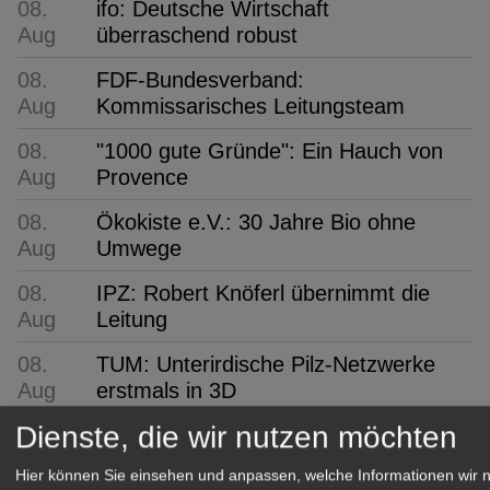
08.
ifo: Deutsche Wirtschaft
Aug
überraschend robust
08.
FDF-Bundesverband:
Aug
Kommissarisches Leitungsteam
08.
"1000 gute Gründe": Ein Hauch von
Aug
Provence
08.
Ökokiste e.V.: 30 Jahre Bio ohne
Aug
Umwege
08.
IPZ: Robert Knöferl übernimmt die
Aug
Leitung
08.
TUM: Unterirdische Pilz-Netzwerke
Aug
erstmals in 3D
Dienste, die wir nutzen möchten
07.
Verver Export:
Aug
Blumenzwiebelmischung für
Hier können Sie einsehen und anpassen, welche Informationen wir 
bienenfreundliche Grünanlagen