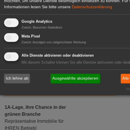
möchten, um unsere Dienste bestmöglich einsetzen zu können.
Für 
Informationen lesen Sie bitte unsere
Datenschutzerklärung
Google Analytics
Zweck
:
Besucher-Statistiken
Meta Pixel
Gärtnerei Hanns
Zweck
:
Anzeigen von zielgerichteter Werbung
Mitarbeiter (m/w/d) für unsere
Logistikhalle
Alle Dienste aktivieren oder deaktivieren
Herongen
Mit diesem Schalter können Sie alle Dienste aktivieren oder deak
zur Stellenanzeige
Ich lehne ab
Ausgewählte akzeptieren
Alle
GABOT Immobilienangebote
Rea
1A-Lage, ihre Chance in der
grünen Branche
Repräsentative Immobilie für
IHREN Betrieb!