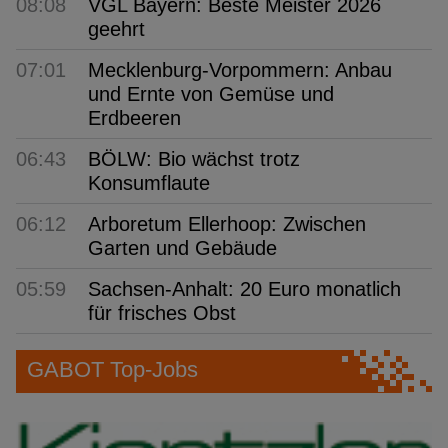
08:08
VGL Bayern: Beste Meister 2026
geehrt
07:01
Mecklenburg-Vorpommern: Anbau
und Ernte von Gemüse und
Erdbeeren
06:43
BÖLW: Bio wächst trotz
Konsumflaute
06:12
Arboretum Ellerhoop: Zwischen
Garten und Gebäude
05:59
Sachsen-Anhalt: 20 Euro monatlich
für frisches Obst
GABOT Top-Jobs