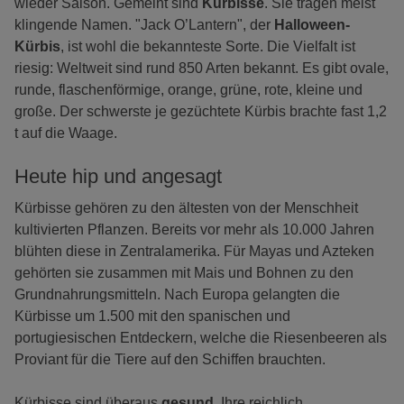
wieder Saison. Gemeint sind
Kürbisse
.
Sie tragen meist
klingende Namen. "Jack O’Lantern", der
Halloween-
Kürbis
, ist wohl die bekannteste Sorte. Die Vielfalt ist
riesig: Weltweit sind rund 850 Arten bekannt. Es gibt ovale,
runde, flaschenförmige, orange, grüne, rote, kleine und
große. Der schwerste je gezüchtete Kürbis brachte fast 1,2
t auf die Waage.
Heute hip und angesagt
Kürbisse gehören zu den ältesten von der Menschheit
kultivierten Pflanzen. Bereits vor mehr als 10.000 Jahren
blühten diese in Zentralamerika. Für Mayas und Azteken
gehörten sie zusammen mit Mais und Bohnen zu den
Grundnahrungsmitteln. Nach Europa gelangten die
Kürbisse um 1.500 mit den spanischen und
portugiesischen Entdeckern, welche die Riesenbeeren als
Proviant für die Tiere auf den Schiffen brauchten.
Kürbisse sind überaus
gesund
. Ihre reichlich