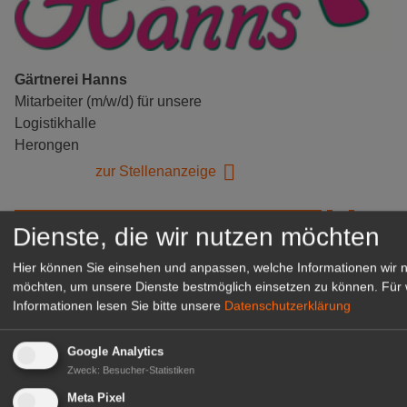
Gärtnerei Hanns
Mitarbeiter (m/w/d) für unsere
Logistikhalle
Herongen
zur Stellenanzeige
GABOT Immobilienangebote
Dienste, die wir nutzen möchten
Hier können Sie einsehen und anpassen, welche Informationen wir 
1A-Lage, ihre Chance in der
möchten, um unsere Dienste bestmöglich einsetzen zu können.
Für 
Informationen lesen Sie bitte unsere
Datenschutzerklärung
grünen Branche
Repräsentative Immobilie für
IHREN Betrieb!
Google Analytics
Zweck
:
Besucher-Statistiken
zur Anzeige
Meta Pixel