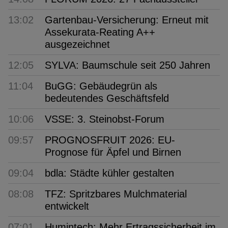
13:02
Gartenbau-Versicherung: Erneut mit
Assekurata-Reating A++
ausgezeichnet
12:05
SYLVA: Baumschule seit 250 Jahren
11:04
BuGG: Gebäudegrün als
bedeutendes Geschäftsfeld
10:06
VSSE: 3. Steinobst-Forum
09:57
PROGNOSFRUIT 2026: EU-
Prognose für Äpfel und Birnen
09:04
bdla: Städte kühler gestalten
08:08
TFZ: Spritzbares Mulchmaterial
entwickelt
07:01
Humintech: Mehr Ertragssicherheit im