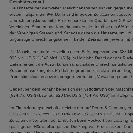
Geschäftsverlauf
Die Umsätze der weltweiten Maschinensparten sanken gegenüber
ersten Halbjahr um 9%. Darin sind in beiden Zeiträumen bessere 
Umrechnungskurse mit 2 Prozentpunkten im Quartal bzw. 3 Prozen
Vereinigten Staaten und Kanada sanken die Umsätze um 6% im zw
der Vereinigten Staaten und Kanadas gaben die Umsätze um 1% 
ungünstige Umrechnungskurse in beiden Zeiträumen jeweils mit 
Die Maschinensparten erzielten einen Betriebsgewinn von 688
Mi
902
US-$ (1,242 Mrd. US-$) im Halbjahr. Dabei war der Rückg
Mio.
Liefermengen, die Auswirkungen ungünstiger Umrechnungskurse u
Zusammensetzung des Produktprogramms zurückzuführen. Dagege
Produktionskosten sowie geringere Vertriebs-, Verwaltungs- und
Gegenüber dem Vorjahr belief sich der Nettogewinn der Maschin
(524
US-$) bzw. auf 520
US-$ (764
US$) im Halbjahr.
Mio.
Mio.
Mio.
Im Finanzierungsgeschäft erreichte der auf Deere & Company en
(169,8
US-$) bzw. 232,0
US-$ (326,6
US-$) im Halbj
Mio.
Mio.
Mio.
Zeiträumen vor allem auf Einbußen beim Restwert von Leasingma
gestiegenen Rückstellungen zur Deckung von Kredit-risiken. Das
ungünstigen Umrechnungs-kursen geschmälert. Im Vorjahr hatte 