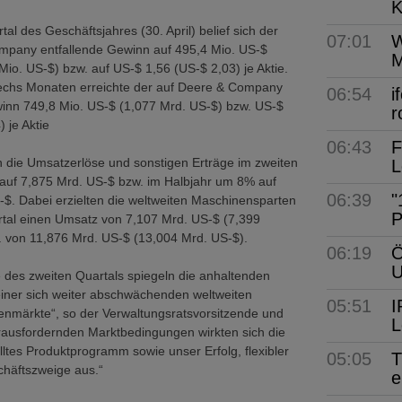
K
al des Geschäftsjahres (30. April) belief sich der
07:01
W
mpany entfallende Gewinn auf 495,4 Mio. US-$
M
 Mio. US-$) bzw. auf US-$ 1,56 (US-$ 2,03) je Aktie.
sechs Monaten erreichte der auf Deere & Company
06:54
i
winn 749,8 Mio. US-$ (1,077 Mrd. US-$) bzw. US-$
r
 je Aktie
06:43
F
 die Umsatzerlöse und sonstigen Erträge im zweiten
L
auf 7,875 Mrd. US-$ bzw. im Halbjahr um 8% auf
06:39
"
$. Dabei erzielten die weltweiten Maschinensparten
P
rtal einen Umsatz von 7,107 Mrd. US-$ (7,399
. von 11,876 Mrd. US-$ (13,004 Mrd. US-$).
06:19
Ö
 des zweiten Quartals spiegeln die anhaltenden
iner sich weiter abschwächenden weltweiten
05:51
I
nmärkte“, so der Verwaltungsratsvorsitzende und
L
ausfordernden Marktbedingungen wirkten sich die
lltes Produktprogramm sowie unser Erfolg, flexibler
05:05
T
chäftszweige aus.“
e