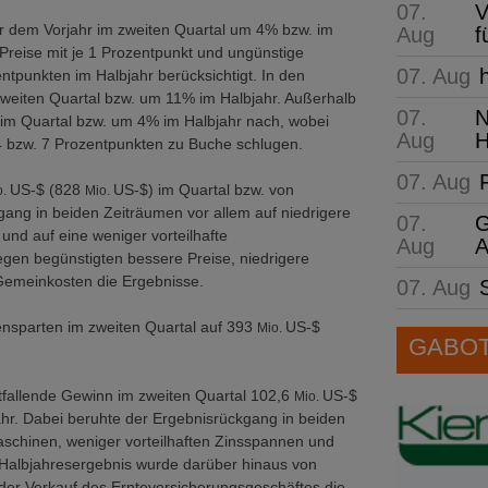
07.
V
 dem Vorjahr im zweiten Quartal um 4% bzw. im
Aug
f
Preise mit je 1 Prozentpunkt und ungünstige
07. Aug
tpunkten im Halbjahr berücksichtigt. In den
eiten Quartal bzw. um 11% im Halbjahr. Außerhalb
07.
N
im Quartal bzw. um 4% im Halbjahr nach, wobei
Aug
H
4 bzw. 7 Prozentpunkten zu Buche schlugen.
07. Aug
US-$ (828
US-$) im Quartal bzw. von
o.
Mio.
ang in beiden Zeiträumen vor allem auf niedrigere
07.
G
nd auf eine weniger vorteilhafte
Aug
A
n begünstigten bessere Preise, niedrigere
 Gemeinkosten die Ergebnisse.
07. Aug
ensparten im zweiten Quartal auf 393
US-$
Mio.
GABOT 
tfallende Gewinn im zweiten Quartal 102,6
US-$
Mio.
ahr. Dabei beruhte der Ergebnisrückgang in beiden
schinen, weniger vorteilhaften Zinsspannen und
 Halbjahresergebnis wurde darüber hinaus von
der Verkauf des Ernteversicherungsgeschäftes die