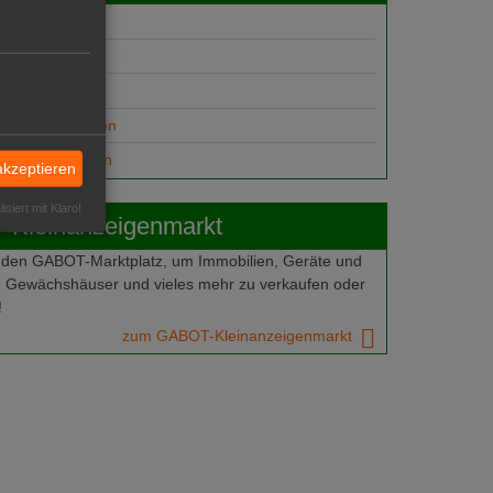
gebote
suche
ungsplätze
anzeige aufgeben
gesuch aufgeben
akzeptieren
isiert mit Klaro!
Kleinanzeigenmarkt
 den GABOT-Marktplatz, um Immobilien, Geräte und
 Gewächshäuser und vieles mehr zu verkaufen oder
!
zum GABOT-Kleinanzeigenmarkt