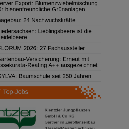
erver Export: Blumenzwiebelmischung
ür bienenfreundliche Grünanlagen
hagebau: 24 Nachwuchskräfte
iedersachsen: Lieblingsbeere ist die
eidelbeere
FLORUM 2026: 27 Fachaussteller
artenbau-Versicherung: Erneut mit
ssekurata-Reating A++ ausgezeichnet
SYLVA: Baumschule seit 250 Jahren
Top-Jobs
Kientzler Jungpflanzen
GmbH & Co KG
Gärtner im Zierpflanzenbau
(Geselle/Meister/Techniker)