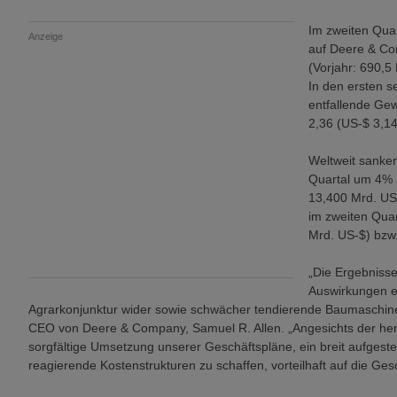
Im zweiten Quart
Anzeige
auf Deere & Co
(Vorjahr: 690,5
In den ersten 
entfallende Ge
2,36 (US-$ 3,14)
Weltweit sanken
Quartal um 4% 
13,400 Mrd. US-
im zweiten Qua
Mrd. US-$) bzw
„Die Ergebnisse
Auswirkungen e
Agrarkonjunktur wider sowie schwächer tendierende Baumaschine
CEO von Deere & Company, Samuel R. Allen. „Angesichts der her
sorgfältige Umsetzung unserer Geschäftspläne, ein breit aufgeste
reagierende Kostenstrukturen zu schaffen, vorteilhaft auf die Ges