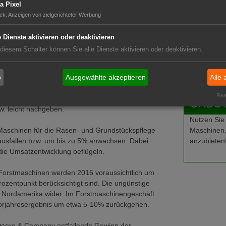
a Pixel
Job-An
Branche 2016 voraussichtlich um etwa 15-20%
ck
:
Anzeigen von zielgerichteter Werbung
iger Erzeugerpreise und stagnierender
Job-Ge
uf den Verkauf leistungsstarker Maschinen
e Dienste aktivieren oder deaktivieren
Ausbild
 diesem Schalter können Sie alle Dienste aktivieren oder deaktivieren.
Stellen
sätze 2016 aufgrund niedriger Erzeugerpreise und
Stellen
b
Ausgewählte akzeptieren
Alle 
auf die Milcherzeuger gleich hoch oder um 5%
ftlicher und politischer Schwierigkeiten in Brasilien
Real
. Zum Teil im Gefolge einer Konjunkturschwäche in
GABOT-
w. leicht nachgeben.
Nutzen Sie
Maschinen,
Maschinen für die Rasen- und Grundstückspflege
anzubieten
 ausfallen bzw. um bis zu 5% anwachsen. Dabei
ie Umsatzentwicklung beflügeln.
Forstmaschinen werden 2016 voraussichtlich um
zentpunkt berücksichtigt sind. Die ungünstige
 Nordamerika wider. Im Forstmaschinengeschäft
orjahresergebnis um etwa 5-10% zurückgehen.
 Deere & Company entfallende Gewinn der