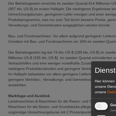
Der Betriebsgewinn erreichte im zweiten Quartal 614 Millionen U
(907
US-$) im ersten Halbjahr. Die niedrigeren Ergebnisse b
Mio.
Umrechnungskursen, geringeren Liefer-mengen und einer wenig
Produktprogramms, was nur zum Teil durch bessere Preise, gering
Verwaltungs- und Gemeinkosten ausgeglichen werden konnte.
Bau- und Forstmaschinen. Vor allem aufgrund geringerer Lieferm
Umsätze mit Bau- und Forstmaschinen um 16% im zweiten Quarta
Der Betriebsgewinn lag bei 74
US-$ (189
US-$) im zweite
Mio.
Mio.
Millionen US-$ (335
US-$). Im zweiten Quartal schmälerten v
Mio.
Verkaufshilfen und eine weniger vorteilhafte Zusammensetzung
Dienst
niedrigere Produktionskosten und geringere Vertriebs-, Verwalt
Im Halbjahr belasteten vor allem geringere Liefermengen und ges
geringere Vertriebs-, Verwaltungs- und Gemeinkosten und niedrige
Hier können 
auswirkten.
unsere Diens
unsere
Date
Marktlage und Ausblick
Landmaschinen & Maschinen für die Rasen- und Grundstückspfle
Goo
Maschinen für die Rasen- und Grundstücks-pflege werden 2016 v
Zwe
ungünstige Umrechnungskurse mit 2 Prozentpunkten berücksichtig