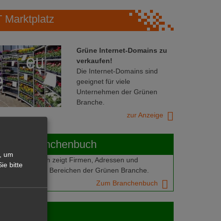
Marktplatz
Grüne Internet-Domains zu
verkaufen!
Die Internet-Domains sind
geeignet für viele
Unternehmen der Grünen
Branche.
zur Anzeige
ABOT-Branchenbuch
, um
Branchenbuch zeigt Firmen, Adressen und
ie bitte
mern aus allen Bereichen der Grünen Branche.
Zum Branchenbuch
 jobs