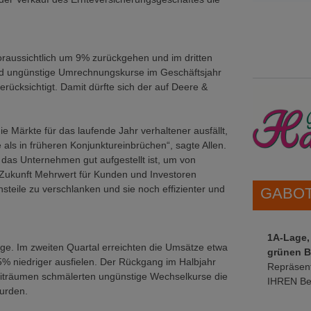
raussichtlich um 9% zurückgehen und im dritten
sind ungünstige Umrechnungskurse im Geschäftsjahr
erücksichtigt. Damit dürfte sich der auf Deere &
 Märkte für das laufende Jahr verhaltener ausfällt,
als in früheren Konjunktureinbrüchen“, sagte Allen.
s das Unternehmen gut aufgestellt ist, um von
n Zukunft Mehrwert für Kunden und Investoren
steile zu verschlanken und sie noch effizienter und
GABOT 
1A-Lage,
e. Im zweiten Quartal erreichten die Umsätze etwa
grünen B
% niedriger ausfielen. Der Rückgang im Halbjahr
Repräsent
Zeiträumen schmälerten ungünstige Wechselkurse die
IHREN Be
wurden.