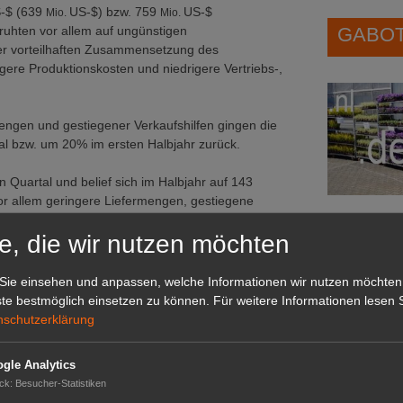
S-$ (639
US-$) bzw. 759
US-$
Mio.
Mio.
eruhten vor allem auf ungünstigen
GABOT 
er vorteilhaften Zusammensetzung des
ere Produktionskosten und niedrigere Vertriebs-,
engen und gestiegener Verkaufshilfen gingen die
l bzw. um 20% im ersten Halbjahr zurück.
n Quartal und belief sich im Halbjahr auf 143
or allem geringere Liefermengen, gestiegene
 des Produktprogramms das Ergebnis, während
e, die wir nutzen möchten
ungs- und Gemeinkosten das Ergebnis begünstigten.
tiegene Verkaufshilfen das Ergebnis, während sich
Das G
re Produktionskosten vorteilhaft auf die Resultate
Sie einsehen und anpassen, welche Informationen wir nutzen möchten
Das GABOT-
te bestmöglich einsetzen zu können.
Für weitere Informationen lesen S
Telefonnum
nschutzerklärung
ge. IDie weltweiten Umsätze mit Landmaschinen &
gle Analytics
oraussichtlich um etwa 8% zurückgehen, worin
GABOT
ck
:
Besucher-Statistiken
t sind.