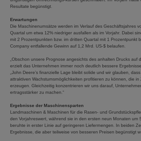
Resultate begünstigt.
Erwartungen
Die Maschinenumsätze werden im Verlauf des Geschäftsjahres vo
Quartal um etwa 12% niedriger ausfallen als im Vorjahr. Dabei 
mit 2 Prozentpunkten bzw. im dritten Quartal mit 1 Prozentpunkt b
Company entfallende Gewinn auf 1,2 Mrd. US-$ belaufen.
„Obschon unsere Prognose angesichts des anhalten Drucks auf die
erzielt das Unternehmen immer noch deutlich bessere Ergebnisse 
„John Deere’s finanzielle Lage bleibt solide und wir glauben, das
attraktiven Wachstumsmöglichkeiten profitieren zu können, die i
erzeugen. Gleichzeitig konzentrieren wir uns darauf, Unternehmen
ertragsstärker zu machen.“
Ergebnisse der Maschinensparten
Landmaschinen & Maschinen für die Rasen- und Grundstückspfleg
den Vorjahreswert, während sie in den ersten neun Monaten um 5
beruhte in erster Linie auf geringeren Liefermengen. In beiden 
Ergebnisse, die aber teilweise von besseren Preisen begünstigt 