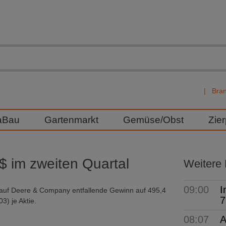
Bra
aBau
Gartenmarkt
Gemüse/Obst
Zie
$ im zweiten Quartal
Weitere
09:00
I
er auf Deere & Company entfallende Gewinn auf 495,4
7
3) je Aktie.
08:07
A