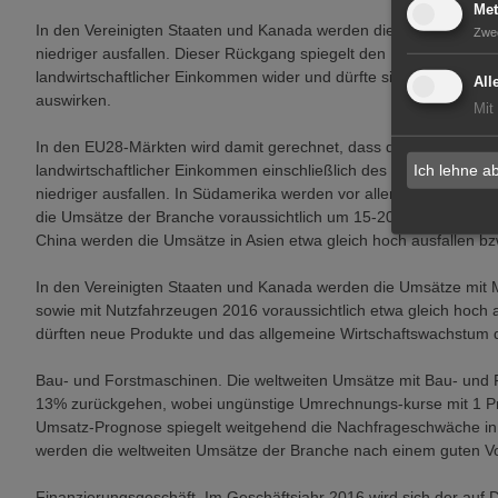
Met
In den Vereinigten Staaten und Kanada werden die Umsätze der 
Zwe
niedriger ausfallen. Dieser Rückgang spiegelt den Einfluss niedr
landwirtschaftlicher Einkommen wider und dürfte sich vor allem a
All
auswirken.
Mit
In den EU28-Märkten wird damit gerechnet, dass die Branchenum
Ich lehne a
landwirtschaftlicher Einkommen einschließlich des hohen Drucks 
niedriger ausfallen. In Südamerika werden vor allem wegen wirtscha
die Umsätze der Branche voraussichtlich um 15-20% zurückgehen
China werden die Umsätze in Asien etwa gleich hoch ausfallen bz
In den Vereinigten Staaten und Kanada werden die Umsätze mit 
sowie mit Nutzfahrzeugen 2016 voraussichtlich etwa gleich hoch
dürften neue Produkte und das allgemeine Wirtschaftswachstum d
Bau- und Forstmaschinen. Die weltweiten Umsätze mit Bau- und 
13% zurückgehen, wobei ungünstige Umrechnungs-kurse mit 1 Pro
Umsatz-Prognose spiegelt weitgehend die Nachfrageschwäche in
werden die weltweiten Umsätze der Branche nach einem guten V
Finanzierungsgeschäft. Im Geschäftsjahr 2016 wird sich der auf