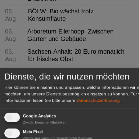
06.
BÖLW: Bio wächst trotz
Aug
Konsumflaute
06.
Arboretum Ellerhoop: Zwischen
Aug
Garten und Gebäude
06.
Sachsen-Anhalt: 20 Euro monatlich
Aug
für frisches Obst
Dienste, die wir nutzen möchten
GABOT Top-Jobs
Hier können Sie einsehen und anpassen, welche Informationen wir 
möchten, um unsere Dienste bestmöglich einsetzen zu können.
Für 
Informationen lesen Sie bitte unsere
Datenschutzerklärung
Google Analytics
Zweck
:
Besucher-Statistiken
Meta Pixel
Zweck
:
Anzeigen von zielgerichteter Werbung