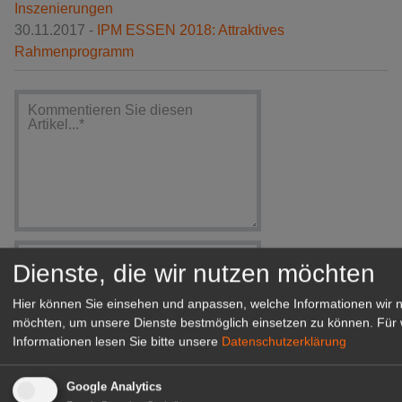
Inszenierungen
30.11.2017 -
IPM ESSEN 2018: Attraktives
Rahmenprogramm
Dienste, die wir nutzen möchten
Hier können Sie einsehen und anpassen, welche Informationen wir 
möchten, um unsere Dienste bestmöglich einsetzen zu können.
Für 
Informationen lesen Sie bitte unsere
Datenschutzerklärung
Ich habe die
Bedingungen
gelesen und erkläre mich
Google Analytics
einverstanden.