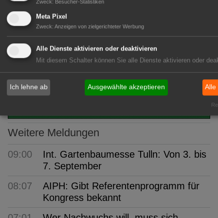
Zweck
:
Besucher-Statistiken
Meta Pixel
Zweck
:
Anzeigen von zielgerichteter Werbung
Alle Dienste aktivieren oder deaktivieren
Kommentare (0)
Mit diesem Schalter können Sie alle Dienste aktivieren oder deak
Bisher sind keine Kommentare zu diesem Artikel erstellt wor
Ich lehne ab
Ausgewählte akzeptieren
Alle
Rea
Weitere Meldungen
09:00
Int. Gartenbaumesse Tulln: Von 3. bis
7. September
08:07
AIPH: Gibt Referentenprogramm für
Kongress bekannt
07:01
Wer Nachwuchs will, muss sich