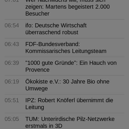
zeigen: Martens begeistert 2.000
Besucher
06:54
ifo: Deutsche Wirtschaft
überraschend robust
06:43
FDF-Bundesverband:
Kommissarisches Leitungsteam
06:39
"1000 gute Gründe": Ein Hauch von
Provence
06:19
Ökokiste e.V.: 30 Jahre Bio ohne
Umwege
05:51
IPZ: Robert Knöferl übernimmt die
Leitung
05:05
TUM: Unterirdische Pilz-Netzwerke
erstmals in 3D