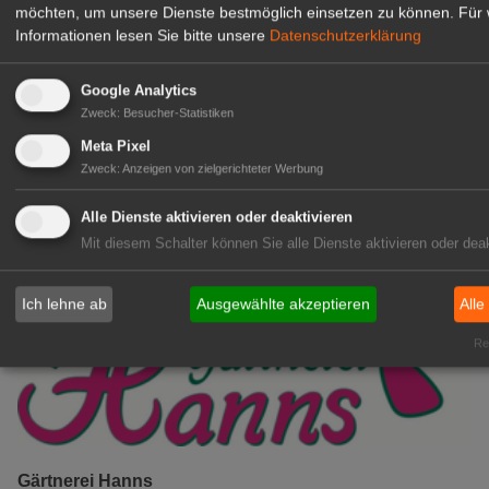
möchten, um unsere Dienste bestmöglich einsetzen zu können.
Für 
Kientzler Jungpflanzen GmbH
Informationen lesen Sie bitte unsere
Datenschutzerklärung
& Co KG
Gärtner im Zierpflanzenbau
Google Analytics
(Geselle/Meister/Techniker)
Zweck
:
Besucher-Statistiken
(m/w/d)
Gensingen
Meta Pixel
Zweck
:
Anzeigen von zielgerichteter Werbung
zur Stellenanzeige
Alle Dienste aktivieren oder deaktivieren
Mit diesem Schalter können Sie alle Dienste aktivieren oder deak
Ich lehne ab
Ausgewählte akzeptieren
Alle
Rea
Gärtnerei Hanns