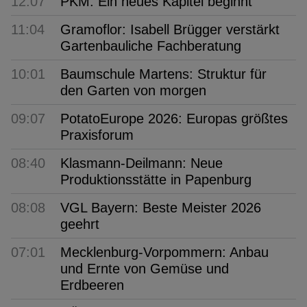
12:07
PKM: Ein neues Kapitel beginnt
11:04
Gramoflor: Isabell Brügger verstärkt
Gartenbauliche Fachberatung
10:01
Baumschule Martens: Struktur für
den Garten von morgen
09:07
PotatoEurope 2026: Europas größtes
Praxisforum
08:40
Klasmann-Deilmann: Neue
Produktionsstätte in Papenburg
08:08
VGL Bayern: Beste Meister 2026
geehrt
07:01
Mecklenburg-Vorpommern: Anbau
und Ernte von Gemüse und
Erdbeeren