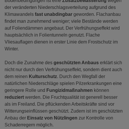
Bodenbedingungen ist eine
Zusatzbewässerung
wegen
der veränderten Niederschlagsverteilung aufgrund des
Klimawandels
fast unabdingbar
geworden. Flachanbau
findet man zunehmend weniger; viele Bestände werden
auf Foliendämmen angebaut. Der Verfrühungseffekt wird
hauptsächlich in Folientunneln genutzt. Flache
Vliesauflagen dienen in erster Linie dem Frostschutz im
Winter.
Doch die Zunahme des
geschützten Anbaus
erklärt sich
nicht nur durch den Verfrühungseffekt, sondern dient auch
dem reinen
Kulturschutz
. Durch den Wegfall der
natürlichen Niederschläge spielen Pilzerkrankungen eine
geringere Rolle und
Fungizidmaßnahmen
können
reduziert
werden. Die Fruchtqualität ist generell besser
als im Freiland. Die pflückenden Arbeitskräfte sind vor
Witterungseinflüssen geschützt. Zudem ist im geschützten
Anbau der
Einsatz von Nützlingen
zur Kontrolle von
Schaderregern möglich.