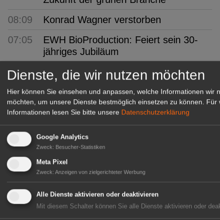
08:09
Konrad Wagner verstorben
07:05
EWH BioProduction: Feiert sein 30-
jähriges Jubiläum
06:38
DWD: Starke Trockenheit im Sommer
Dienste, die wir nutzen möchten
2026
Hier können Sie einsehen und anpassen, welche Informationen wir 
möchten, um unsere Dienste bestmöglich einsetzen zu können.
Für 
06:06
Studie: Die agrarökologische Leistung
Informationen lesen Sie bitte unsere
Datenschutzerklärung
kleinbäuerlicher Betriebe
05:39
HDE: Lehnt Digital Fairness Act ab
Google Analytics
Zweck
:
Besucher-Statistiken
05:07
Moorschutz: Gemeinsame
Meta Pixel
Ausbildung von Fachkräften
Zweck
:
Anzeigen von zielgerichteter Werbung
08.
Int. Gartenbaumesse Tulln: Von 3. bis
Alle Dienste aktivieren oder deaktivieren
Aug
7. September
Mit diesem Schalter können Sie alle Dienste aktivieren oder deak
08.
AIPH: Gibt Referentenprogramm für