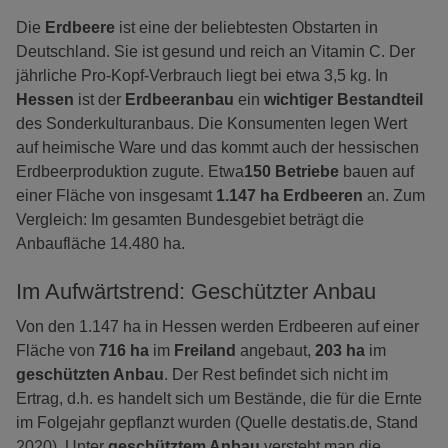
Die
Erdbeere
ist eine der beliebtesten Obstarten in
Deutschland. Sie ist gesund und reich an Vitamin C. Der
jährliche Pro-Kopf-Verbrauch liegt bei etwa 3,5 kg. In
Hessen
ist der
Erdbeeranbau
ein
wichtiger Bestandteil
des Sonderkulturanbaus. Die Konsumenten legen Wert
auf heimische Ware und das kommt auch der hessischen
Erdbeerproduktion zugute. Etwa
150 Betriebe
bauen auf
einer Fläche von insgesamt
1.147 ha Erdbeeren
an. Zum
Vergleich: Im gesamten Bundesgebiet beträgt die
Anbaufläche 14.480 ha.
Im Aufwärtstrend: Geschützter Anbau
Von den 1.147 ha in Hessen werden Erdbeeren auf einer
Fläche von
716 ha
im
Freiland
angebaut,
203 ha
im
geschützten Anbau
. Der Rest befindet sich nicht im
Ertrag, d.h. es handelt sich um Bestände, die für die Ernte
im Folgejahr gepflanzt wurden (Quelle destatis.de, Stand
2020). Unter
geschütztem Anbau
versteht man die