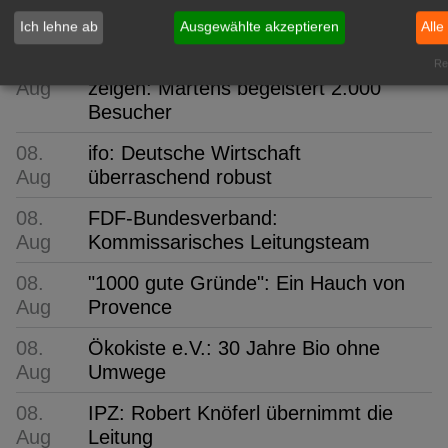
Aug
Kongress bekannt
Ich lehne ab
Ausgewählte akzeptieren
Alle
08.
Wer Nachwuchs will, muss sich
Rea
Aug
zeigen: Martens begeistert 2.000
Besucher
08.
ifo: Deutsche Wirtschaft
Aug
überraschend robust
08.
FDF-Bundesverband:
Aug
Kommissarisches Leitungsteam
08.
"1000 gute Gründe": Ein Hauch von
Aug
Provence
08.
Ökokiste e.V.: 30 Jahre Bio ohne
Aug
Umwege
08.
IPZ: Robert Knöferl übernimmt die
Aug
Leitung