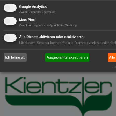
06.
Mecklenburg-Vorpommern: Anbau
Google Analytics
Aug
und Ernte von Gemüse und
Zweck
:
Besucher-Statistiken
Erdbeeren
Meta Pixel
06.
BÖLW: Bio wächst trotz
Zweck
:
Anzeigen von zielgerichteter Werbung
Aug
Konsumflaute
Alle Dienste aktivieren oder deaktivieren
06.
Arboretum Ellerhoop: Zwischen
Mit diesem Schalter können Sie alle Dienste aktivieren oder deak
Aug
Garten und Gebäude
Ich lehne ab
Ausgewählte akzeptieren
Alle
GABOT Top-Jobs
Rea