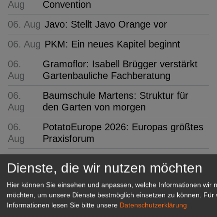
Aug
Convention
06. Aug
Javo: Stellt Javo Orange vor
06. Aug
PKM: Ein neues Kapitel beginnt
06.
Gramoflor: Isabell Brügger verstärkt
Aug
Gartenbauliche Fachberatung
06.
Baumschule Martens: Struktur für
Aug
den Garten von morgen
06.
PotatoEurope 2026: Europas größtes
Aug
Praxisforum
06.
Klasmann-Deilmann: Neue
Dienste, die wir nutzen möchten
Aug
Produktionsstätte in Papenburg
Hier können Sie einsehen und anpassen, welche Informationen wir 
06.
VGL Bayern: Beste Meister 2026
möchten, um unsere Dienste bestmöglich einsetzen zu können.
Für 
Aug
geehrt
Informationen lesen Sie bitte unsere
Datenschutzerklärung