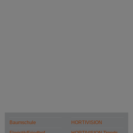
Baumschule
HORTIVISION
Floristik/Friedhof
HORTIVISION Trends