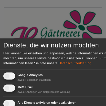
Dienste, die wir nutzen möchten
Hier können Sie einsehen und anpassen, welche Informationen wir 
möchten, um unsere Dienste bestmöglich einsetzen zu können.
Für 
Gärtnerei Hanns
Informationen lesen Sie bitte unsere
Datenschutzerklärung
Mitarbeiter (m/w/d) für unsere
Logistikhalle
Google Analytics
Herongen
Zweck
:
Besucher-Statistiken
zur Stellenanzeige
Meta Pixel
Zweck
:
Anzeigen von zielgerichteter Werbung
GABOT Immobilienangebote
Alle Dienste aktivieren oder deaktivieren