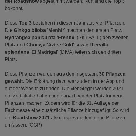
der Roadshow
abgestimmt werden. Nun sind die Top 3
bekannt.
Diese
Top 3
bestehen in diesem Jahr aus vier Pflanzen:
Die
Ginkgo biloba 'Menhir'
machten den ersten Platz,
Hydrangea paniculata 'Frenne'
(SKYFALL) den zweiten
Platz und
Choisya 'Aztec Gold'
sowie
Diervilla
splendens 'El Madrigal'
(DIVA) teilen sich den dritten
Platz.
Diese Pflanzen wurden
aus
den insgesamt
30 Pflanzen
gewählt
. Die Erklärung dazu war zudem in der App und
auf der Website zu finden. Die vier Sieger werden 2021
ein Zertifikat erhalten und danach wieder Platz für neue
Pflanzen machen. Zudem wird für die 31. Auflage der
Fachmesse eine zusätzliche Pflanze hinzugefügt. So wird
die
Roadshow 2021
also insgesamt fünf neue Pflanzen
umfassen. (GGP)