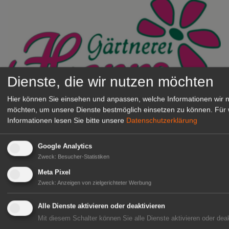
Dienste, die wir nutzen möchten
Hier können Sie einsehen und anpassen, welche Informationen wir 
Gärtnerei Hanns
möchten, um unsere Dienste bestmöglich einsetzen zu können.
Für 
Mitarbeiter (m/w/d) für unsere
Informationen lesen Sie bitte unsere
Datenschutzerklärung
Logistikhalle
Herongen
Google Analytics
zur Stellenanzeige
Zweck
:
Besucher-Statistiken
Meta Pixel
Zweck
:
Anzeigen von zielgerichteter Werbung
GABOT Immobilienangebote
Alle Dienste aktivieren oder deaktivieren
Mit diesem Schalter können Sie alle Dienste aktivieren oder deak
1A-Lage, ihre Chance in der