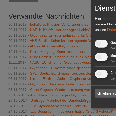
Dienst
Verwandte Nachrichten
Hier können 
unsere Diens
30.11.2017 -
bellaflora: Kritisiert Verlängerung der Glyphosat-Zu
unsere
Date
29.11.2017 -
NABU: "Kniefall vor der Agrar-Lobby"
28.11.2017 -
Glyphosat: Erneute Zulassung für 5 Jahre
20.11.2017 -
AHS-Studie: Keine krebserregende Wirkung von Gly
Goo
14.11.2017 -
Aktion: #Farmers4Glyphosate
Zwe
14.11.2017 -
Keine Einigung: Kommission muss umgehend hande
Met
13.11.2017 -
DBV: Fordert Entscheidung zur Glyphosat-Zulassun
Zwe
11.11.2017 -
NABU: EU ist reif für Glyphosat-Ausstieg
09.11.2017 -
Glyphosat: EU-Kommissare sprechen über Zulassu
All
06.11.2017 -
SPD: Deutschland muss raus aus der Glyphosatan
06.11.2017 -
Kirsten Eickhoff-Weber: Glyphosat verbieten
Mit
03.11.2017 -
Glyphosat: Backhaus fordert Einigung
03.11.2017 -
Copa-Cogeca: Wiederzulassung von Glyphosat inak
Ich lehne a
25.10.2017 -
ABL: Bauern sind gegen Glyphosat
25.10.2017 -
Umfrage: Mehrheit der Bundesbürger für Glyphosat
24.10.2017 -
EU: Glyphosat-Verbot bis Ende 2022
24.10.2017 -
EU: Gespräch mit Bürgerinitiative "Stop Glyphosat"