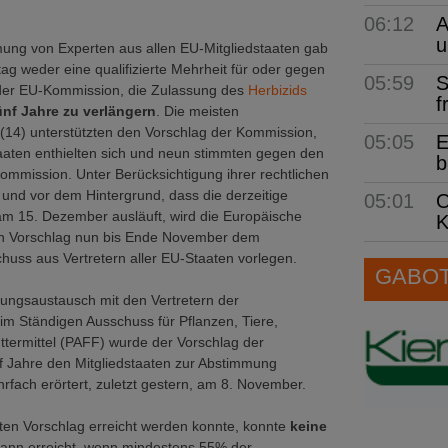
06:12
A
u
mung von Experten aus allen EU-Mitgliedstaaten gab
g weder eine qualifizierte Mehrheit für oder gegen
05:59
S
der EU-Kommission, die Zulassung des
Herbizids
f
ünf Jahre zu verlängern
. Die meisten
 (14) unterstützten den Vorschlag der Kommission,
05:05
E
taaten enthielten sich und neun stimmten gegen den
b
ommission. Unter Berücksichtigung ihrer rechtlichen
 und vor dem Hintergrund, dass die derzeitige
05:01
O
 15. Dezember ausläuft, wird die Europäische
K
n Vorschlag nun bis Ende November dem
uss aus Vertretern aller EU-Staaten vorlegen.
GABOT 
ngsaustausch mit den Vertretern der
 im Ständigen Ausschuss für Pflanzen, Tiere,
termittel (PAFF) wurde der Vorschlag der
f Jahre den Mitgliedstaaten zur Abstimmung
ach erörtert, zuletzt gestern, am 8. November.
gten Vorschlag erreicht werden konnte, konnte
keine
 dann erreicht, wenn mindestens 55% der