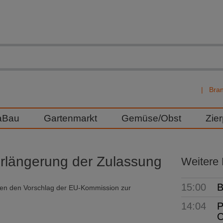
Bra
aBau
Gartenmarkt
Gemüse/Obst
Zie
erlängerung der Zulassung
Weitere
15:00
B
egen den Vorschlag der EU-Kommission zur
14:04
P
C