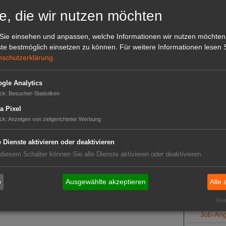
e, die wir nutzen möchten
Sie einsehen und anpassen, welche Informationen wir nutzen möchten
te bestmöglich einsetzen zu können.
Für weitere Informationen lesen S
lassung
nschutzerklärung
phosat
gle Analytics
ck
:
Besucher-Statistiken
ln
a Pixel
g
ck
:
Anzeigen von zielgerichteter Werbung
Das G
ng
Das GABOT-
e Dienste aktivieren oder deaktivieren
wendung
Telefonnum
 diesem Schalter können Sie alle Dienste aktivieren oder deaktivieren.
zeptabel
b
Ausgewählte akzeptieren
Alle 
GABOT
-Ausstieg
Real
Job-An