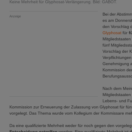
Keine Mehrheit für Glyphosat-Verlängerung. Bild: GABOT.
Bei der Abstim
Anzeige
es am Donnersta
den Vorschlag 
Glyphosat
für
f
Mitgliedstaaten
fünf Mitgliedss
Vorschlag der K
Verpflichtungen
Genehmigung am
Kommission de
Berufungsaussch
Nach dem Meinu
Mitgliedstaaten
Lebens- und Fut
Kommission zur Erneuerung der Zulassung von Glyphosat für fün
vorgelegt. Das Thema wurde vom Kollegium der Kommissare mehrf
Da eine qualifizierte Mehrheit weder für noch gegen den vorgele
Entscheidung getroffen
werden. Eine qualifizierte Mehrheit ist