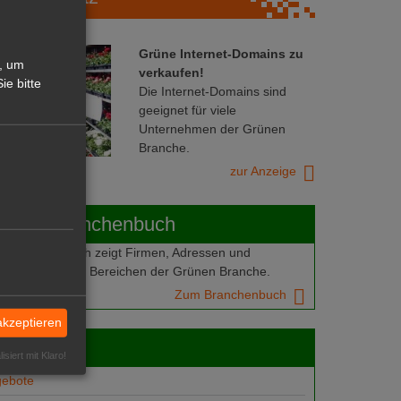
Grüne Internet-Domains zu
, um
verkaufen!
ie bitte
Die Internet-Domains sind
geeignet für viele
Unternehmen der Grünen
Branche.
zur Anzeige
ABOT-Branchenbuch
Branchenbuch zeigt Firmen, Adressen und
mern aus allen Bereichen der Grünen Branche.
Zum Branchenbuch
akzeptieren
 jobs
isiert mit Klaro!
gebote