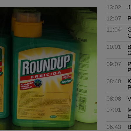
13:02
J
12:07
P
11:04
G
G
10:01
B
G
09:07
P
P
08:40
K
P
08:08
V
07:01
M
E
06:43
B