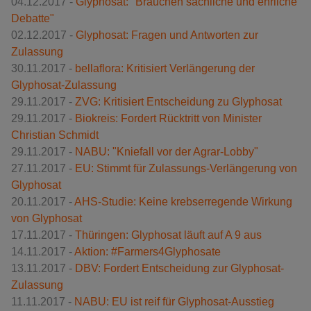
04.12.2017 -
Glyphosat: "Brauchen sachliche und ehrliche
Debatte"
02.12.2017 -
Glyphosat: Fragen und Antworten zur
Zulassung
30.11.2017 -
bellaflora: Kritisiert Verlängerung der
Glyphosat-Zulassung
29.11.2017 -
ZVG: Kritisiert Entscheidung zu Glyphosat
29.11.2017 -
Biokreis: Fordert Rücktritt von Minister
Christian Schmidt
29.11.2017 -
NABU: "Kniefall vor der Agrar-Lobby"
27.11.2017 -
EU: Stimmt für Zulassungs-Verlängerung von
Glyphosat
20.11.2017 -
AHS-Studie: Keine krebserregende Wirkung
von Glyphosat
17.11.2017 -
Thüringen: Glyphosat läuft auf A 9 aus
14.11.2017 -
Aktion: #Farmers4Glyphosate
13.11.2017 -
DBV: Fordert Entscheidung zur Glyphosat-
Zulassung
11.11.2017 -
NABU: EU ist reif für Glyphosat-Ausstieg