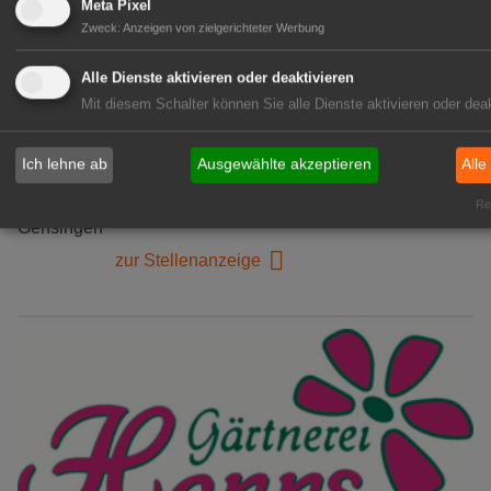
Meta Pixel
Zweck
:
Anzeigen von zielgerichteter Werbung
Alle Dienste aktivieren oder deaktivieren
Kientzler Jungpflanzen GmbH
Mit diesem Schalter können Sie alle Dienste aktivieren oder deak
& Co KG
Gärtner im Zierpflanzenbau
Ich lehne ab
Ausgewählte akzeptieren
Alle
(Geselle/Meister/Techniker)
(m/w/d)
Rea
Gensingen
zur Stellenanzeige