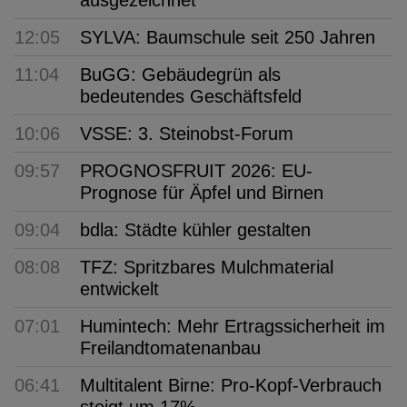
12:05
SYLVA: Baumschule seit 250 Jahren
11:04
BuGG: Gebäudegrün als
bedeutendes Geschäftsfeld
10:06
VSSE: 3. Steinobst-Forum
09:57
PROGNOSFRUIT 2026: EU-
Prognose für Äpfel und Birnen
09:04
bdla: Städte kühler gestalten
08:08
TFZ: Spritzbares Mulchmaterial
entwickelt
07:01
Humintech: Mehr Ertragssicherheit im
Freilandtomatenanbau
06:41
Multitalent Birne: Pro-Kopf-Verbrauch
steigt um 17%