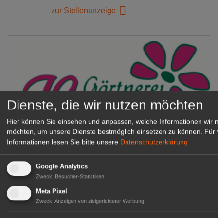
zur Stellenanzeige
Dienste, die wir nutzen möchten
Hier können Sie einsehen und anpassen, welche Informationen wir 
möchten, um unsere Dienste bestmöglich einsetzen zu können.
Für 
Informationen lesen Sie bitte unsere
Datenschutzerklärung
Gärtnerei Hanns
Mitarbeiter (m/w/d) für unsere
Google Analytics
Logistikhalle
Zweck
:
Besucher-Statistiken
Herongen
Meta Pixel
zur Stellenanzeige
Zweck
:
Anzeigen von zielgerichteter Werbung