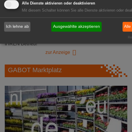
GABOT Immobilienangebote
Alle Dienste aktivieren oder deaktivieren
Mit diesem Schalter können Sie alle Dienste aktivieren oder deak
1A-Lage, ihre Chance in der
Ich lehne ab
Ausgewählte akzeptieren
Alle
grünen Branche
Repräsentative Immobilie für
Rea
IHREN Betrieb!
zur Anzeige
GABOT Marktplatz