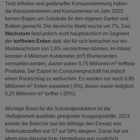
Trotz Inflation und gedämpfter Konsumstimmung haben
die Konsumentinnen und Konsumenten im Jahr 2023
keinen Bogen um Substrate für den eigenen Garten und
Balkon gemacht. Der deutsche Markt wuchs um 7%. Das
Wachstum
fand jedoch nicht hauptsächlich im Segment
der
torffreien Erden
statt, die für sich betrachtet nur ein
Marktwachstum von 1,6% verzeichnen können. Im Inland
3
konnten 4 Millionen Kubikmeter (m
) Blumenerden
3
vermarktet werden, davon waren 0,75 Millionen m
torffreie
Produkte. Der Export im Consumergeschäft hat jedoch
einen Rückschlag zu verbuchen. Es wurden nur noch 0,85
3
Millionen m
Erden exportiert (-9%), davon waren lediglich
3
0,25 Millionen m
torffrei (-20%).
Wichtige Basis für die Substratproduktion ist die
Verfügbarkeit qualitativ geeigneter Ausgangsstoffe. 2023
konnte die Branche laut der Abfrage den Einsatz von
Torfersatzstoffen von 57 auf 59% steigern. Daran hat vor
allem eine Akquise bzw. Herstellung von zusätzlich