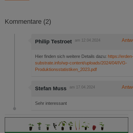
Kommentare (2)
Antw
am 12.04.2024
Philip Testroet
Hier finden sich weitere Details dazu:
https://erden
substrate.info/wp-content/uploads/2024/04/IVG-
Produktionsstatistiken_2023.pdf
Antw
am 17.04.2024
Stefan Muss
Sehr interessant