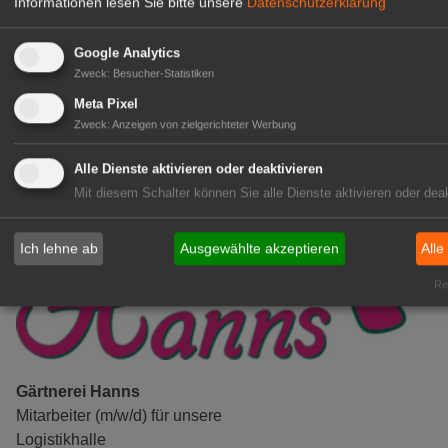
Informationen lesen Sie bitte unsere
Datenschutzerklärung
Gärtner im Zierpflanzenbau
(Geselle/Meister/Techniker)
Google Analytics
(m/w/d)
Zweck
:
Besucher-Statistiken
Gensingen
Meta Pixel
zur Stellenanzeige
Zweck
:
Anzeigen von zielgerichteter Werbung
Alle Dienste aktivieren oder deaktivieren
Mit diesem Schalter können Sie alle Dienste aktivieren oder deak
Ich lehne ab
Ausgewählte akzeptieren
Alle
Rea
Gärtnerei Hanns
Mitarbeiter (m/w/d) für unsere
Logistikhalle