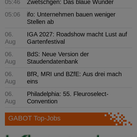
05:46
Zwetschgen: Das blaue Wunder
05:06
ifo: Unternehmen bauen weniger
Stellen ab
06.
IGA 2027: Roadshow macht Lust auf
Aug
Gartenfestival
06.
BdS: Neue Version der
Aug
Staudendatenbank
06.
BfR, MRI und BZfE: Aus drei mach
Aug
eins
06.
Philadelphia: 55. Fleuroselect-
Aug
Convention
GABOT Top-Jobs