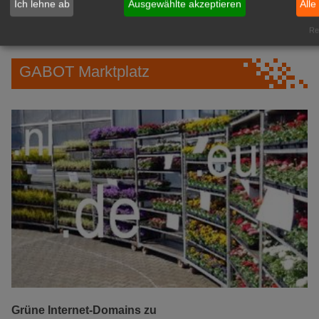
Ich lehne ab
Ausgewählte akzeptieren
Alle
IHREN Betrieb!
zur Anzeige
Rea
GABOT Marktplatz
Grüne Internet-Domains zu