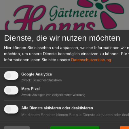
Dienste, die wir nutzen möchten
Gärtnerei Hanns
Hier können Sie einsehen und anpassen, welche Informationen wir 
Mitarbeiter (m/w/d) für unsere
möchten, um unsere Dienste bestmöglich einsetzen zu können.
Für 
Informationen lesen Sie bitte unsere
Datenschutzerklärung
Logistikhalle
Herongen
Google Analytics
zur Stellenanzeige
Zweck
:
Besucher-Statistiken
Meta Pixel
GABOT Immobilienangebote
Zweck
:
Anzeigen von zielgerichteter Werbung
Alle Dienste aktivieren oder deaktivieren
1A-Lage, ihre Chance in der
Mit diesem Schalter können Sie alle Dienste aktivieren oder deak
grünen Branche
Repräsentative Immobilie für