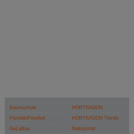
Baumschule
HORTIVISION
Floristik/Friedhof
HORTIVISION Trends
GaLaBau
Naturportal