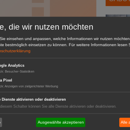
e, die wir nutzen möchten
 Erst wenn Sie hier klicken,
bieter-Servern zu laden.
Sie einsehen und anpassen, welche Informationen wir nutzen möchten
te bestmöglich einsetzen zu können.
Für weitere Informationen lesen S
nschutzerklärung
gle Analytics
Das G
ck
:
Besucher-Statistiken
a Pixel
Das GABOT-
ck
:
Anzeigen von zielgerichteter Werbung
Telefonnum
e Dienste aktivieren oder deaktivieren
 diesem Schalter können Sie alle Dienste aktivieren oder deaktivieren.
GABOT
b
Ausgewählte akzeptieren
Alle 
Job-An
d Organic Route