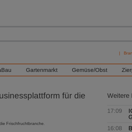
Bra
aBau
Gartenmarkt
Gemüse/Obst
Zie
inessplattform für die
Weitere
17:09
I
G
die Frischfruchtbranche.
16:08
B