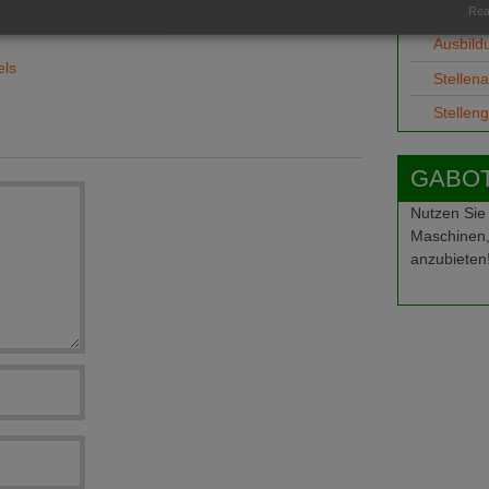
Job-Ge
Real
chthandels
Ausbild
els
Stellen
Stellen
GABOT-
Nutzen Sie
Maschinen,
anzubieten