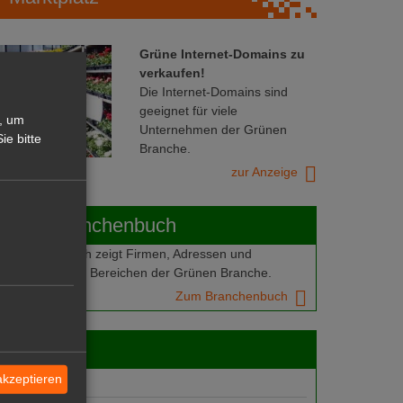
Grüne Internet-Domains zu
verkaufen!
Die Internet-Domains sind
geeignet für viele
, um
Unternehmen der Grünen
ie bitte
Branche.
zur Anzeige
ABOT-Branchenbuch
Branchenbuch zeigt Firmen, Adressen und
mern aus allen Bereichen der Grünen Branche.
Zum Branchenbuch
 jobs
akzeptieren
gebote