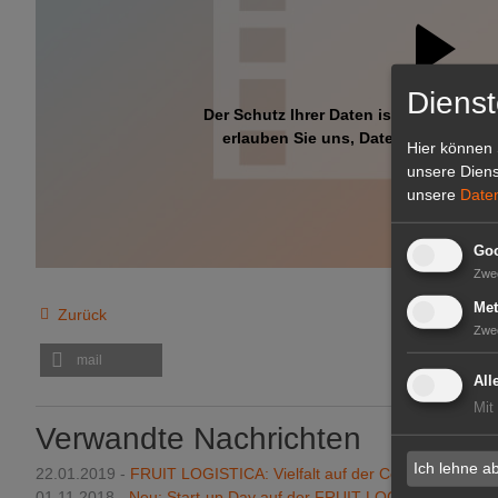
Dienst
Der Schutz Ihrer Daten ist uns wichtig.
erlauben Sie uns, Daten von Dritt-An
Hier können 
unsere Diens
unsere
Date
Goo
Zwe
Met
Zurück
Zwe
mail
All
Mit
Verwandte Nachrichten
Ich lehne a
22.01.2019 -
FRUIT LOGISTICA: Vielfalt auf der Convenience un
01.11.2018 -
Neu: Start-up Day auf der FRUIT LOGISTICA 2019