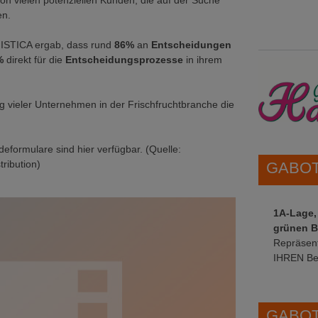
von vielen potenziellen Kunden, die auf der Suche
en.
GISTICA ergab, dass rund
86%
an
Entscheidungen
%
direkt für die
Entscheidungsprozesse
in ihrem
lg vieler Unternehmen in der Frischfruchtbranche die
deformulare sind hier verfügbar. (Quelle:
tribution)
GABOT 
1A-Lage,
grünen B
Repräsent
IHREN Be
GABOT 