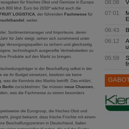
08:08
V
rausgaben für frisches Obst und Gemüse in Europa
lich 800 Mrd. Euro bis 2030* wächst auch die
07:01
M
FRUIT LOGISTICA
, der führenden
Fachmesse
für
E
Fruchthandel
, weiter.
06:43
B
ufer, Sortimentsmanager und Importeure, deren
Jahr für Jahr steigt, sehen sich zunehmend unter
06:12
A
ige Versorgungsquellen zu sichern und gleichzeitig
u
igere, technologisch ausgereifte Vertriebsketten zu
ihre Produkte auf den Markt zu bringen.
05:59
S
f
scheidungsträger in der Beschaffung selbst in der
 sie ihr Budget einsetzen, besitzen sie keine
GABOT 
 was die Kenntnis des Markts betrifft. Das erklärt,
 Berlin
zurückkehren: Sie müssen
neue Chancen
,
lten, was die Fachmesse zu einem besonders
pielsweise die Eurogroup, die frisches Obst und
eht, jüngst bekannt, dass frische Früchte mit einem
re Beschaffungszentren in Deutschland, Italien