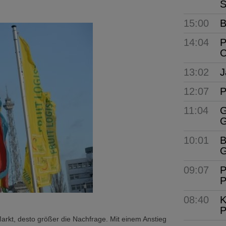
S
15:00
B
14:04
P
C
13:02
J
12:07
P
11:04
G
G
10:01
B
G
09:07
P
P
08:40
K
P
arkt, desto größer die Nachfrage. Mit einem Anstieg