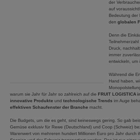
der Verbrauche
auf voraussicht
Bedeutung der
den
globalen 
Denn die Einkä
Teilnehmerzahl 
Druck, nachhalt
immer zuverläss
entwickeln, um 
Während die Ent
Hand haben, wie
Monopolstellung,
warum sie Jahr für Jahr so zahlreich auf die
FRUIT LOGISTICA in
innovative Produkte
und
technologische Trends
im Auge beha
effektiven Schaufenster der Branche
macht.
Die Budgets, um die es geht, sind keineswegs gering. So gab beis
Gemüse exklusiv für Rewe (Deutschland) und Coop (Schweiz) bezi
Warenwert von mehreren hundert Millionen Euro pro Jahr durch ih