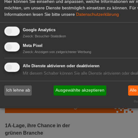
Hier können Sie einsehen und anpassen, welche Informationen wir 
möchten, um unsere Dienste bestmöglich einsetzen zu können.
Für 
Informationen lesen Sie bitte unsere
Datenschutzerklärung
Google Analytics
Zweck
:
Besucher-Statistiken
Meta Pixel
Zweck
:
Anzeigen von zielgerichteter Werbung
Gärtnerei Hanns
Mitarbeiter (m/w/d) für unsere
Alle Dienste aktivieren oder deaktivieren
Logistikhalle
Mit diesem Schalter können Sie alle Dienste aktivieren oder deak
Herongen
zur Stellenanzeige
Ich lehne ab
Ausgewählte akzeptieren
Alle
Rea
GABOT Immobilienangebote
1A-Lage, ihre Chance in der
grünen Branche