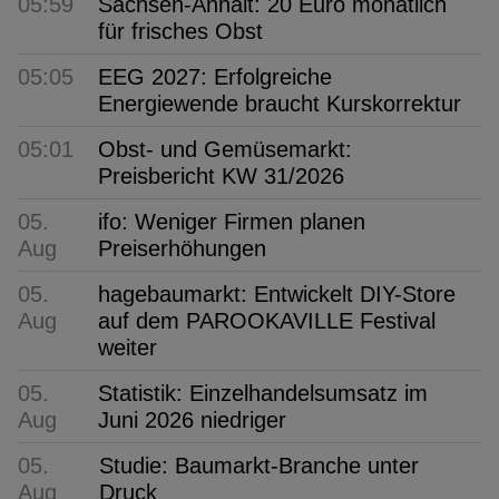
05:59
Sachsen-Anhalt: 20 Euro monatlich
für frisches Obst
05:05
EEG 2027: Erfolgreiche
Energiewende braucht Kurskorrektur
05:01
Obst- und Gemüsemarkt:
Preisbericht KW 31/2026
05.
ifo: Weniger Firmen planen
Aug
Preiserhöhungen
05.
hagebaumarkt: Entwickelt DIY-Store
Aug
auf dem PAROOKAVILLE Festival
weiter
05.
Statistik: Einzelhandelsumsatz im
Aug
Juni 2026 niedriger
05.
Studie: Baumarkt-Branche unter
Aug
Druck