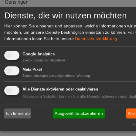
Gensingen
zur Stellenanzeige
Dienste, die wir nutzen möchten
Hier können Sie einsehen und anpassen, welche Informationen wir 
möchten, um unsere Dienste bestmöglich einsetzen zu können.
Für 
Informationen lesen Sie bitte unsere
Datenschutzerklärung
Google Analytics
Zweck
:
Besucher-Statistiken
Meta Pixel
Zweck
:
Anzeigen von zielgerichteter Werbung
Alle Dienste aktivieren oder deaktivieren
Gärtnerei Hanns
Mit diesem Schalter können Sie alle Dienste aktivieren oder deak
Mitarbeiter (m/w/d) für unsere
Logistikhalle
Ich lehne ab
Ausgewählte akzeptieren
Alle
Herongen
Rea
zur Stellenanzeige