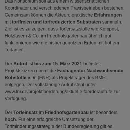
Das Konsortium soll aus einem wissenschaftlichen
Koordinator und verschiedenen Praxisbetrieben bestehen.
Gemeinsam können die Akteure praktische
Erfahrungen
mit
torffreien und torfreduzierten Substraten
sammeln.
Ziel ist es zu zeigen, dass Torfersatzstoffe wie Kompost,
Holzfasern & Co. im Friedhofsgartenbau ähnlich gut
funktionieren wie die bisher genutzten Erden mit hohem
Torfanteil.
Der
Aufruf
ist
bis zum 15. März 2021
befristet,
Projektskizzen nimmt die
Fachagentur Nachwachsende
Rohstoffe e. V.
(FNR) als Projektträger des BMEL
entgegen. Der vollständige Aufruf steht unter
www.fnr.de/projektfoerderung/aktuelle-foerderaufrufe zur
Verfügung.
Der
Torfeinsatz
im
Friedhofsgartenbau
ist besonders
hoch
. Für eine erfolgreiche Umsetzung der
Torfminderungsstrategie der Bundesregierung gilt es