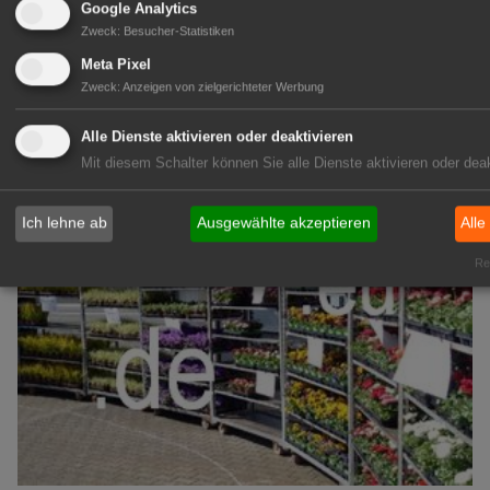
grünen Branche
Google Analytics
Repräsentative Immobilie für
Zweck
:
Besucher-Statistiken
IHREN Betrieb!
Meta Pixel
zur Anzeige
Zweck
:
Anzeigen von zielgerichteter Werbung
Alle Dienste aktivieren oder deaktivieren
GABOT Marktplatz
Mit diesem Schalter können Sie alle Dienste aktivieren oder deak
Ich lehne ab
Ausgewählte akzeptieren
Alle
Rea