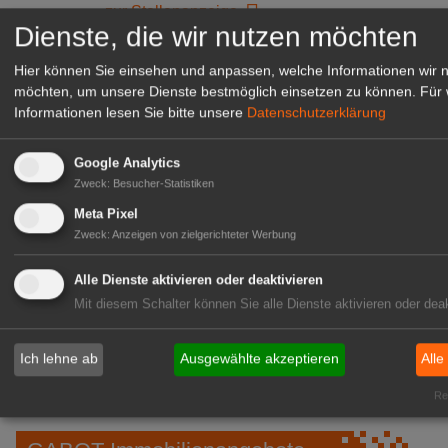
zur Stellenanzeige
Dienste, die wir nutzen möchten
Hier können Sie einsehen und anpassen, welche Informationen wir 
möchten, um unsere Dienste bestmöglich einsetzen zu können.
Für 
Informationen lesen Sie bitte unsere
Datenschutzerklärung
Google Analytics
Zweck
:
Besucher-Statistiken
Meta Pixel
Zweck
:
Anzeigen von zielgerichteter Werbung
Alle Dienste aktivieren oder deaktivieren
Gärtnerei Hanns
Mit diesem Schalter können Sie alle Dienste aktivieren oder deak
Mitarbeiter (m/w/d) für unsere
Logistikhalle
Ich lehne ab
Ausgewählte akzeptieren
Alle
Herongen
zur Stellenanzeige
Rea