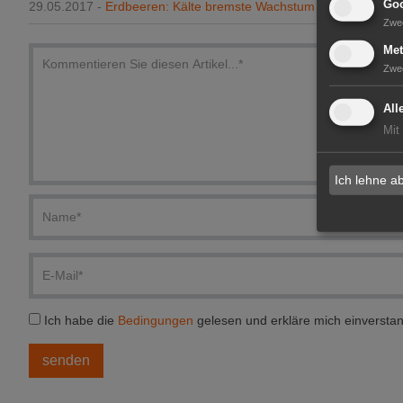
Goo
29.05.2017 -
Erdbeeren: Kälte bremste Wachstum
Zwe
Met
Zwe
All
Mit
Ich lehne a
Ich habe die
Bedingungen
gelesen und erkläre mich einversta