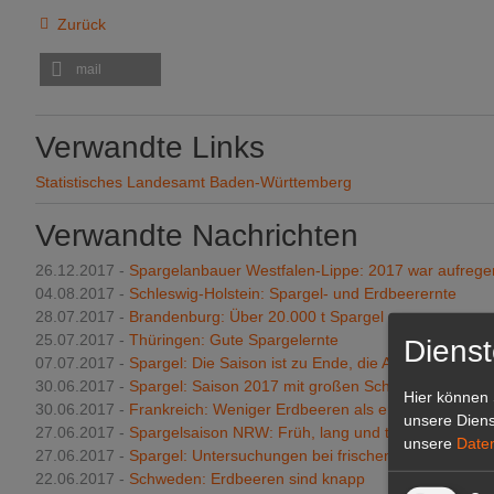
Zurück
mail
Verwandte Links
Statistisches Landesamt Baden‑Württemberg
Verwandte Nachrichten
26.12.2017 -
Spargelanbauer Westfalen-Lippe: 2017 war aufrege
04.08.2017 -
Schleswig-Holstein: Spargel- und Erdbeerernte
28.07.2017 -
Brandenburg: Über 20.000 t Spargel
25.07.2017 -
Thüringen: Gute Spargelernte
Dienst
07.07.2017 -
Spargel: Die Saison ist zu Ende, die Arbeit geht weit
30.06.2017 -
Spargel: Saison 2017 mit großen Schwankungen
Hier können 
30.06.2017 -
Frankreich: Weniger Erdbeeren als erwartet
unsere Diens
27.06.2017 -
Spargelsaison NRW: Früh, lang und trocken
unsere
Date
27.06.2017 -
Spargel: Untersuchungen bei frischem Spargel
22.06.2017 -
Schweden: Erdbeeren sind knapp