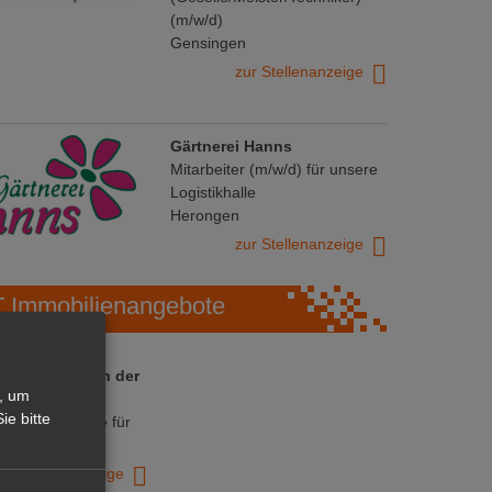
(m/w/d)
Gensingen
zur Stellenanzeige
Gärtnerei Hanns
Mitarbeiter (m/w/d) für unsere
Logistikhalle
Herongen
zur Stellenanzeige
Immobilienangebote
 ihre Chance in der
, um
ranche
ie bitte
ative Immobilie für
trieb!
zur Anzeige