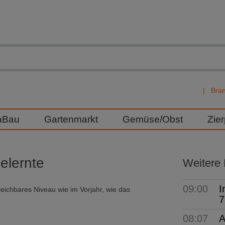
Bra
aBau
Gartenmarkt
Gemüse/Obst
Zie
elernte
Weitere
09:00
I
leichbares Niveau wie im Vorjahr, wie das
7
08:07
A