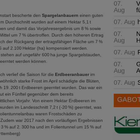
07.
V
Aug
f
onstart bescherte den
Spargelanbauern
einen guten
07. Aug
Im Durchschnitt wurden auf einem Hektar 5,1 t
hen und damit das Vorjahresergebnis um 8 % sowie
07.
N
 Mittel um 7 % übertroffen. Durch den höheren Ertrag
Aug
H
uch der Rückgang der ertragsfähigen Fläche um 7 %
 auf 2.100 Hektar (ha) kompensiert werden.
07. Aug
 stehen auf ungefähr 600 ha junge Spargelstauden,
beerntet werden können.
07.
G
Aug
A
ch verlief die Saison für die
Erdbeeranbauer
im
öhnlich starke Frost im April schädigte die Blüten,
07. Aug
ch 19. 200 t Erdbeeren geerntet wurden. Das war ein
t ein Fünftel gegenüber dem bereits
GABOT 
ttlichen Vorjahr. Von einem Hektar Erdbeeren im
urden im Landesschnitt 7,2 t (-20 %) geerntet, was
 Folientunnelanbau waren Frostschäden zu
). Zudem war 2017 nach den vorläufigen Ergebnissen
 3 % auf 2. 300 ha und im Folientunnel um 15 % auf
rttemberg)