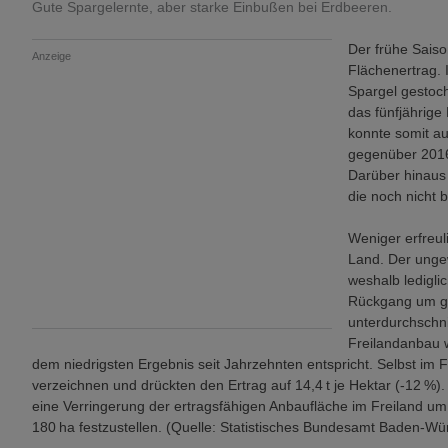
Gute Spargelernte, aber starke Einbußen bei Erdbeeren.
Der frühe Sais
Anzeige
Flächenertrag. 
Spargel gestoc
das fünfjährige
konnte somit a
gegenüber 2016
Darüber hinaus
die noch nicht 
Weniger erfreuli
Land. Der ungew
weshalb ledigli
Rückgang um gu
unterdurchschni
Freilandanbau w
dem niedrigsten Ergebnis seit Jahrzehnten entspricht. Selbst im
verzeichnen und drückten den Ertrag auf 14,4 t je Hektar (-12 %
eine Verringerung der ertragsfähigen Anbaufläche im Freiland um
180 ha festzustellen. (Quelle: Statistisches Bundesamt Baden-Wü