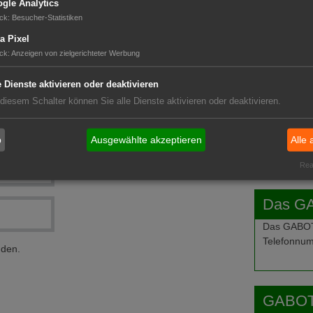
gle Analytics
ck
:
Besucher-Statistiken
GABOT 
a Pixel
ck
:
Anzeigen von zielgerichteter Werbung
e Dienste aktivieren oder deaktivieren
 diesem Schalter können Sie alle Dienste aktivieren oder deaktivieren.
b
Ausgewählte akzeptieren
Alle 
Real
Das G
Das GABOT-
Telefonnum
nden.
GABOT