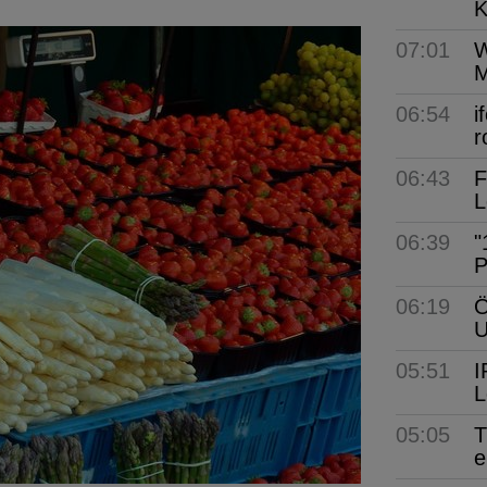
K
07:01
W
M
06:54
i
r
06:43
F
L
06:39
"
P
06:19
Ö
05:51
I
L
05:05
T
e