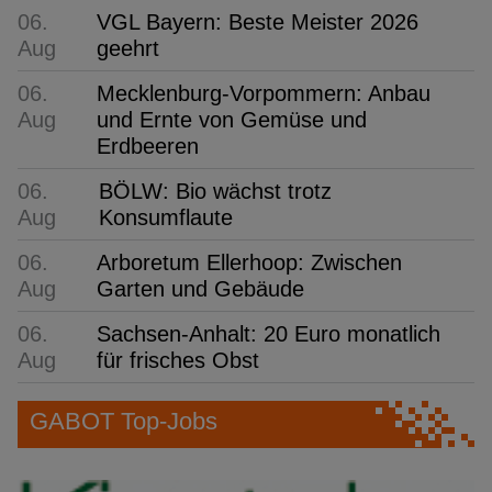
06.
VGL Bayern: Beste Meister 2026
Aug
geehrt
06.
Mecklenburg-Vorpommern: Anbau
Aug
und Ernte von Gemüse und
Erdbeeren
06.
BÖLW: Bio wächst trotz
Aug
Konsumflaute
06.
Arboretum Ellerhoop: Zwischen
Aug
Garten und Gebäude
06.
Sachsen-Anhalt: 20 Euro monatlich
Aug
für frisches Obst
GABOT Top-Jobs