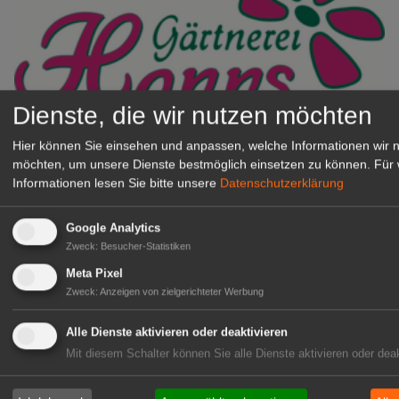
Dienste, die wir nutzen möchten
Gärtnerei Hanns
Hier können Sie einsehen und anpassen, welche Informationen wir 
Mitarbeiter (m/w/d) für unsere
möchten, um unsere Dienste bestmöglich einsetzen zu können.
Für 
Logistikhalle
Informationen lesen Sie bitte unsere
Datenschutzerklärung
Herongen
Google Analytics
zur Stellenanzeige
Zweck
:
Besucher-Statistiken
Meta Pixel
GABOT Immobilienangebote
Zweck
:
Anzeigen von zielgerichteter Werbung
Alle Dienste aktivieren oder deaktivieren
1A-Lage, ihre Chance in der
Mit diesem Schalter können Sie alle Dienste aktivieren oder deak
grünen Branche
Repräsentative Immobilie für