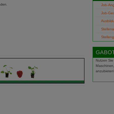
nden.
Job-An
Job-Ge
Ausbild
Stellen
Stellen
GABOT-
Nutzen Sie
Maschinen,
anzubieten