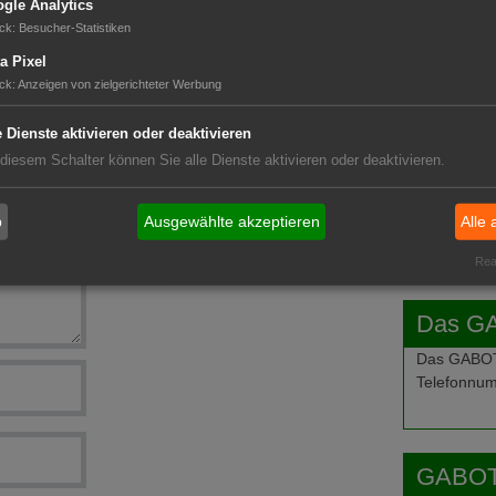
gle Analytics
ck
:
Besucher-Statistiken
eitragsstundung
GABOT 
a Pixel
erbar
ck
:
Anzeigen von zielgerichteter Werbung
im Rhein-Main-Gebiet
iter
e Dienste aktivieren oder deaktivieren
 diesem Schalter können Sie alle Dienste aktivieren oder deaktivieren.
b
Ausgewählte akzeptieren
Alle 
Real
Das G
Das GABOT-
Telefonnum
GABOT