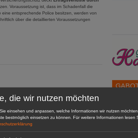
 Versicherungsschutz deckt
Ertragsverluste durch
en. Voraussetzung ist, dass im Schadenfall die
die eine entsprechende Police besitzen, werden von
iftlich über die detaillierten Voraussetzungen
GABOT 
e, die wir nutzen möchten
en
eiden
1A-Lage,
Sie einsehen und anpassen, welche Informationen wir nutzen möchten
grünen B
terin
te bestmöglich einsetzen zu können.
Für weitere Informationen lesen S
Repräsent
nschutzerklärung
IHREN Be
ammlung