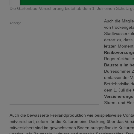
Die Gartenbau-Versicherung bietet ab dem 1. Juli einen Schutz ge
Auch die Mitgli
Anzeige
von trockengefa
Stadtwasserzufuh
derart zu, dass
letzten Moment
Risikovorsor
Regenrückhalteb
Baustein im b
Dürresommer 20
umfassender Vo
Betriebsrisiko 
dem 1. Juli die
Versicherung
Sturm- und El
Auch die bewässerte Freilandproduktion wie beispielsweise Cont
mitversichert, sofern für die Kulturen eine Deckung über das V
mitversichert sind im gewachsenen Boden ausgepflanzte Kulturen