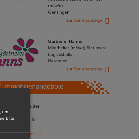
(m/w/d)
Gensingen
zur Stellenanzeige
Gärtnerei Hanns
Mitarbeiter (m/w/d) für unsere
Logistikhalle
Herongen
zur Stellenanzeige
Immobilienangebote
 ihre Chance in der
, um
ranche
ie bitte
ative Immobilie für
trieb!
zur Anzeige