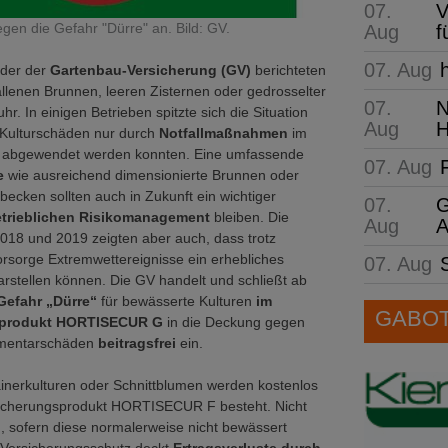
07.
V
gen die Gefahr "Dürre" an. Bild: GV.
Aug
f
07. Aug
eder der
Gartenbau-Versicherung (GV)
berichteten
llenen Brunnen, leeren Zisternen oder gedrosselter
07.
N
r. In einigen Betrieben spitzte sich die Situation
Aug
H
 Kulturschäden nur durch
Notfallmaßnahmen
im
 abgewendet werden konnten. Eine umfassende
07. Aug
ge
wie ausreichend dimensionierte Brunnen oder
ecken sollten auch in Zukunft ein wichtiger
07.
G
etrieblichen Risikomanagement
bleiben. Die
Aug
A
18 und 2019 zeigten aber auch, dass trotz
rsorge Extremwettereignisse ein erhebliches
07. Aug
darstellen können. Die GV handelt und schließt ab
Gefahr „Dürre“
für bewässerte Kulturen
im
GABOT 
sprodukt HORTISECUR G
in die Deckung gegen
ementarschäden
beitragsfrei
ein.
ainerkulturen oder Schnittblumen werden kostenlos
ersicherungsprodukt HORTISECUR F besteht. Nicht
, sofern diese normalerweise nicht bewässert