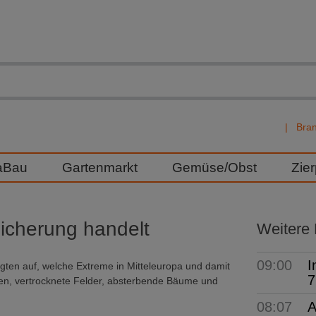
Bra
aBau
Gartenmarkt
Gemüse/Obst
Zie
icherung handelt
Weitere
09:00
I
gten auf, welche Extreme in Mitteleuropa und damit
7
een, vertrocknete Felder, absterbende Bäume und
08:07
A