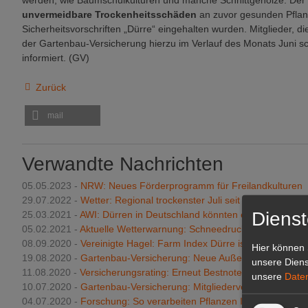
werden, wie Baumschulkulturen und manche Schnittgehölze. Der
unvermeidbare Trockenheitsschäden
an zuvor gesunden Pflanz
Sicherheitsvorschriften „Dürre“ eingehalten wurden. Mitglieder, 
der Gartenbau-Versicherung hierzu im Verlauf des Monats Juni schr
informiert. (GV)
Zurück
mail
Verwandte Nachrichten
05.05.2023 -
NRW: Neues Förderprogramm für Freilandkulturen
29.07.2022 -
Wetter: Regional trockenster Juli seit Jahrzehnten
Dienst
25.03.2021 -
AWI: Dürren in Deutschland könnten extremer werd
05.02.2021 -
Aktuelle Wetterwarnung: Schneedruckschäden verm
08.09.2020 -
Vereinigte Hagel: Farm Index Dürre ist da
Hier können 
19.08.2020 -
Gartenbau-Versicherung: Neue Außendienstmitarbei
unsere Diens
11.08.2020 -
Versicherungsrating: Erneut Bestnote für GV
unsere
Date
10.07.2020 -
Gartenbau-Versicherung: Mitgliedervertreter-Vers
04.07.2020 -
Forschung: So verarbeiten Pflanzen Informationen