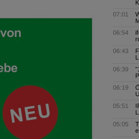
K
07:01
W
M
06:54
i
r
06:43
F
L
06:39
"
P
06:19
Ö
05:51
I
L
05:05
T
e