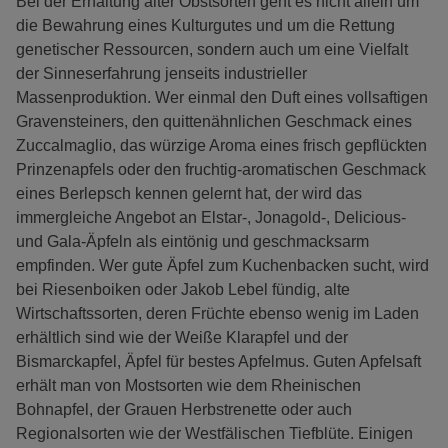
Bei der Erhaltung alter Obstsorten geht es nicht allein um
die Bewahrung eines Kulturgutes und um die Rettung
genetischer Ressourcen, sondern auch um eine Vielfalt
der Sinneserfahrung jenseits industrieller
Massenproduktion. Wer einmal den Duft eines vollsaftigen
Gravensteiners, den quittenähnlichen Geschmack eines
Zuccalmaglio, das würzige Aroma eines frisch gepflückten
Prinzenapfels oder den fruchtig-aromatischen Geschmack
eines Berlepsch kennen gelernt hat, der wird das
immergleiche Angebot an Elstar-, Jonagold-, Delicious-
und Gala-Äpfeln als eintönig und geschmacksarm
empfinden. Wer gute Äpfel zum Kuchenbacken sucht, wird
bei Riesenboiken oder Jakob Lebel fündig, alte
Wirtschaftssorten, deren Früchte ebenso wenig im Laden
erhältlich sind wie der Weiße Klarapfel und der
Bismarckapfel, Äpfel für bestes Apfelmus. Guten Apfelsaft
erhält man von Mostsorten wie dem Rheinischen
Bohnapfel, der Grauen Herbstrenette oder auch
Regionalsorten wie der Westfälischen Tiefblüte. Einigen