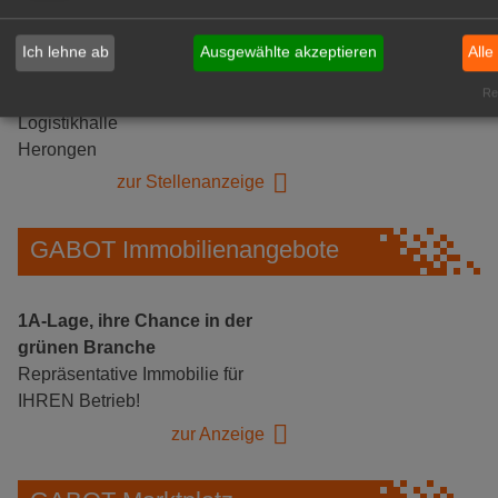
Ich lehne ab
Ausgewählte akzeptieren
Alle
Gärtnerei Hanns
Rea
Mitarbeiter (m/w/d) für unsere
Logistikhalle
Herongen
zur Stellenanzeige
GABOT Immobilienangebote
1A-Lage, ihre Chance in der
grünen Branche
Repräsentative Immobilie für
IHREN Betrieb!
zur Anzeige