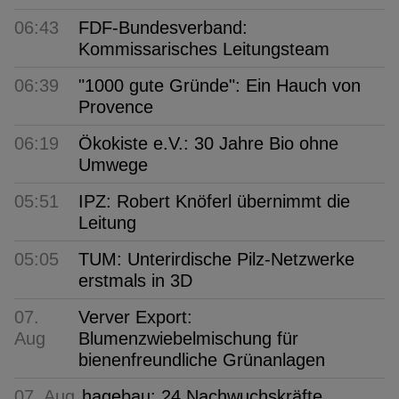
06:43
FDF-Bundesverband:
Kommissarisches Leitungsteam
06:39
"1000 gute Gründe": Ein Hauch von
Provence
06:19
Ökokiste e.V.: 30 Jahre Bio ohne
Umwege
05:51
IPZ: Robert Knöferl übernimmt die
Leitung
05:05
TUM: Unterirdische Pilz-Netzwerke
erstmals in 3D
07.
Verver Export:
Aug
Blumenzwiebelmischung für
bienenfreundliche Grünanlagen
07. Aug
hagebau: 24 Nachwuchskräfte