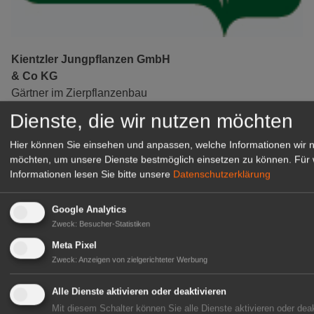
Kientzler Jungpflanzen GmbH
& Co KG
Gärtner im Zierpflanzenbau
(Geselle/Meister/Techniker)
Dienste, die wir nutzen möchten
(m/w/d)
Gensingen
Hier können Sie einsehen und anpassen, welche Informationen wir 
möchten, um unsere Dienste bestmöglich einsetzen zu können.
Für 
zur Stellenanzeige
Informationen lesen Sie bitte unsere
Datenschutzerklärung
Google Analytics
Zweck
:
Besucher-Statistiken
Meta Pixel
Zweck
:
Anzeigen von zielgerichteter Werbung
Alle Dienste aktivieren oder deaktivieren
Mit diesem Schalter können Sie alle Dienste aktivieren oder deak