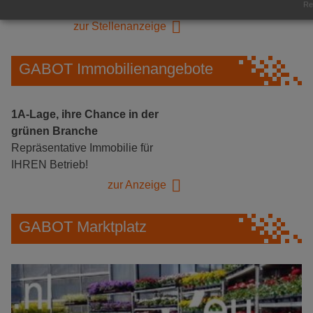
Herongen
Rea
zur Stellenanzeige
GABOT Immobilienangebote
1A-Lage, ihre Chance in der
grünen Branche
Repräsentative Immobilie für
IHREN Betrieb!
zur Anzeige
GABOT Marktplatz