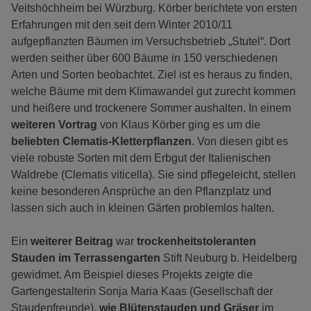
Veitshöchheim bei Würzburg. Körber berichtete von ersten
Erfahrungen mit den seit dem Winter 2010/11
aufgepflanzten Bäumen im Versuchsbetrieb „Stutel“. Dort
werden seither über 600 Bäume in 150 verschiedenen
Arten und Sorten beobachtet. Ziel ist es heraus zu finden,
welche Bäume mit dem Klimawandel gut zurecht kommen
und heißere und trockenere Sommer aushalten. In einem
weiteren Vortrag
von Klaus Körber ging es um die
beliebten Clematis-Kletterpflanzen
. Von diesen gibt es
viele robuste Sorten mit dem Erbgut der Italienischen
Waldrebe (Clematis viticella). Sie sind pflegeleicht, stellen
keine besonderen Ansprüche an den Pflanzplatz und
lassen sich auch in kleinen Gärten problemlos halten.
Ein
weiterer Beitrag
war
trockenheitstoleranten
Stauden im Terrassengarten
Stift Neuburg b. Heidelberg
gewidmet. Am Beispiel dieses Projekts zeigte die
Gartengestalterin Sonja Maria Kaas (Gesellschaft der
Staudenfreunde),
wie Blütenstauden und Gräser
im