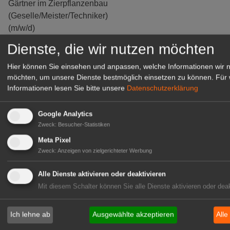
Gärtner im Zierpflanzenbau
(Geselle/Meister/Techniker)
(m/w/d)
Gensingen
Dienste, die wir nutzen möchten
zur Stellenanzeige
Hier können Sie einsehen und anpassen, welche Informationen wir 
möchten, um unsere Dienste bestmöglich einsetzen zu können.
Für 
Informationen lesen Sie bitte unsere
Datenschutzerklärung
Google Analytics
Zweck
:
Besucher-Statistiken
Meta Pixel
Zweck
:
Anzeigen von zielgerichteter Werbung
Alle Dienste aktivieren oder deaktivieren
Mit diesem Schalter können Sie alle Dienste aktivieren oder deak
Gärtnerei Hanns
Mitarbeiter (m/w/d) für unsere
Ich lehne ab
Ausgewählte akzeptieren
Alle
Logistikhalle