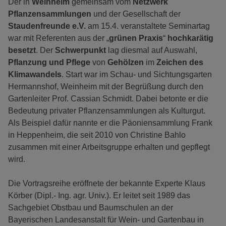
Der in
Weinheim
gemeinsam vom
Netzwerk
Pflanzensammlungen
und der Gesellschaft der
Staudenfreunde e.V.
am 15.4. veranstaltete Seminartag
war mit Referenten aus der „
grünen Praxis
“
hochkarätig
besetzt
. Der
Schwerpunkt
lag diesmal auf Auswahl,
Pflanzung und Pflege
von
Gehölzen
im
Zeichen des
Klimawandels
. Start war im Schau- und Sichtungsgarten
Hermannshof, Weinheim mit der Begrüßung durch den
Gartenleiter Prof. Cassian Schmidt. Dabei betonte er die
Bedeutung privater Pflanzensammlungen als Kulturgut.
Als Beispiel dafür nannte er die Päoniensammlung Frank
in Heppenheim, die seit 2010 von Christine Bahlo
zusammen mit einer Arbeitsgruppe erhalten und gepflegt
wird.
Die Vortragsreihe eröffnete der bekannte Experte Klaus
Körber (Dipl.- Ing. agr. Univ.). Er leitet seit 1989 das
Sachgebiet Obstbau und Baumschulen an der
Bayerischen Landesanstalt für Wein- und Gartenbau in