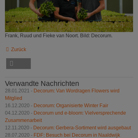
Frank, Ruud und Fieke van Noort. Bild: Decorum.
Zurück
Verwandte Nachrichten
28.01.2021 -
Decorum: Van Wordragen Flowers wird
Mitglied
16.12.2020 -
Decorum: Organisierte Winter Fair
04.12.2020 -
Decorum und e-bloom: Vielversprechende
Zusammenarbeit
12.11.2020 -
Decorum: Gerbera-Sortiment wird ausgebaut
28.07.2020 -
FDF: Besuch bei Decorum in Naaldwijk