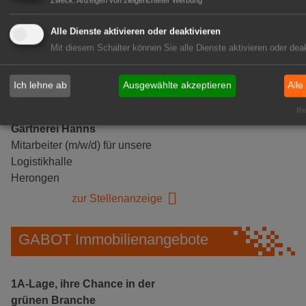
Zweck
:
Anzeigen von zielgerichteter Werbung
Alle Dienste aktivieren oder deaktivieren
Mit diesem Schalter können Sie alle Dienste aktivieren oder deak
Ich lehne ab
Ausgewählte akzeptieren
Alle
Rea
Gärtnerei Hanns
Mitarbeiter (m/w/d) für unsere
Logistikhalle
Herongen
zur Stellenanzeige
GABOT Immobilienangebote
1A-Lage, ihre Chance in der
grünen Branche