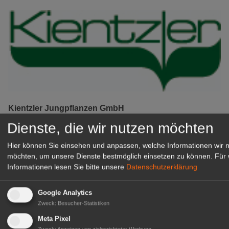
Kientzler Jungpflanzen GmbH
& Co KG
Dienste, die wir nutzen möchten
Gärtner im Zierpflanzenbau
(Geselle/Meister/Techniker)
Hier können Sie einsehen und anpassen, welche Informationen wir 
möchten, um unsere Dienste bestmöglich einsetzen zu können.
Für 
(m/w/d)
Informationen lesen Sie bitte unsere
Datenschutzerklärung
Gensingen
zur Stellenanzeige
Google Analytics
Zweck
:
Besucher-Statistiken
Meta Pixel