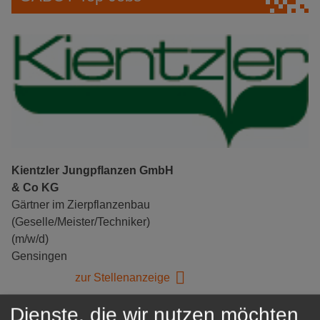
Kientzler Jungpflanzen GmbH
& Co KG
Gärtner im Zierpflanzenbau
(Geselle/Meister/Techniker)
(m/w/d)
Gensingen
zur Stellenanzeige
Dienste, die wir nutzen möchten