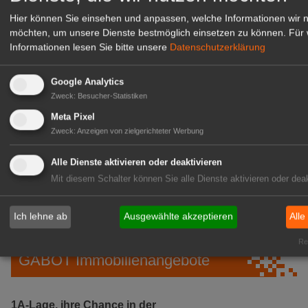
Hier können Sie einsehen und anpassen, welche Informationen wir 
möchten, um unsere Dienste bestmöglich einsetzen zu können.
Für 
Informationen lesen Sie bitte unsere
Datenschutzerklärung
Google Analytics
Zweck
:
Besucher-Statistiken
Meta Pixel
Zweck
:
Anzeigen von zielgerichteter Werbung
Gärtnerei Hanns
Alle Dienste aktivieren oder deaktivieren
Mitarbeiter (m/w/d) für unsere
Mit diesem Schalter können Sie alle Dienste aktivieren oder deak
Logistikhalle
Herongen
Ich lehne ab
Ausgewählte akzeptieren
Alle
zur Stellenanzeige
Rea
GABOT Immobilienangebote
1A-Lage, ihre Chance in der