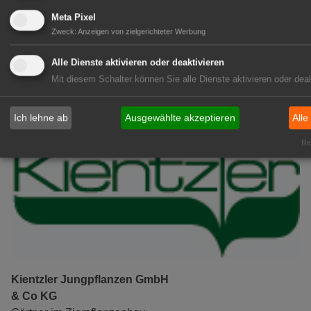
05:05
EEG 2027: Erfolgreiche
Meta Pixel
Energiewende braucht Kurskorrektur
Zweck
:
Anzeigen von zielgerichteter Werbung
05:01
Obst- und Gemüsemarkt:
Alle Dienste aktivieren oder deaktivieren
Preisbericht KW 31/2026
Mit diesem Schalter können Sie alle Dienste aktivieren oder deak
GABOT Top-Jobs
Ich lehne ab
Ausgewählte akzeptieren
Alle
Rea
Kientzler Jungpflanzen GmbH
& Co KG