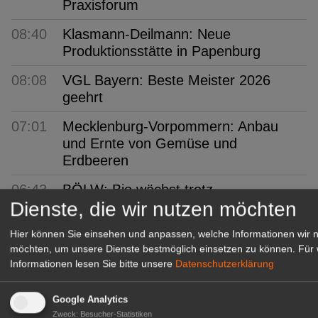
Praxisforum
08:40
Klasmann-Deilmann: Neue
Produktionsstätte in Papenburg
08:08
VGL Bayern: Beste Meister 2026
geehrt
07:01
Mecklenburg-Vorpommern: Anbau
und Ernte von Gemüse und
Erdbeeren
06:43
BÖLW: Bio wächst trotz
Dienste, die wir nutzen möchten
Konsumflaute
06:12
Arboretum Ellerhoop: Zwischen
Hier können Sie einsehen und anpassen, welche Informationen wir 
möchten, um unsere Dienste bestmöglich einsetzen zu können.
Für 
Garten und Gebäude
Informationen lesen Sie bitte unsere
Datenschutzerklärung
05:59
Sachsen-Anhalt: 20 Euro monatlich
für frisches Obst
Google Analytics
Zweck
:
Besucher-Statistiken