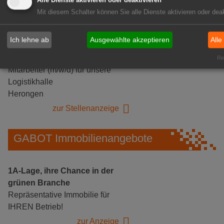
Alle Dienste aktivieren oder deaktivieren
Mit diesem Schalter können Sie alle Dienste aktivieren oder deak
Ich lehne ab
Ausgewählte akzeptieren
Alle
Gärtnerei Hanns
Rea
Mitarbeiter (m/w/d) für unsere
Logistikhalle
Herongen
zur Stellenanzeige
GABOT Immobilienangebote
1A-Lage, ihre Chance in der
grünen Branche
Repräsentative Immobilie für
IHREN Betrieb!
zur Anzeige