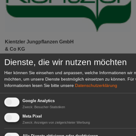
Kientzler Jungpflanzen GmbH
& Co KG
Gärtner im Zierpflanzenbau
Dienste, die wir nutzen möchten
(Geselle/Meister/Techniker)
(m/w/d)
Hier können Sie einsehen und anpassen, welche Informationen wir 
Gensingen
möchten, um unsere Dienste bestmöglich einsetzen zu können.
Für 
Informationen lesen Sie bitte unsere
Datenschutzerklärung
zur Stellenanzeige
Google Analytics
Zweck
:
Besucher-Statistiken
Meta Pixel
Zweck
:
Anzeigen von zielgerichteter Werbung