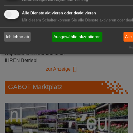
zur Stellenanzeige
Alle Dienste aktivieren oder deaktivieren
GABOT Immobilienangebote
Mit diesem Schalter können Sie alle Dienste aktivieren oder deak
Ich lehne ab
Ausgewählte akzeptieren
Alle
1A-Lage, ihre Chance in der
grünen Branche
Rea
Repräsentative Immobilie für
IHREN Betrieb!
zur Anzeige
GABOT Marktplatz