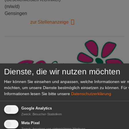
(m/w/d)
Gensingen
zur Stellenanzeige
Dienste, die wir nutzen möchten
Hier können Sie einsehen und anpassen, welche Informationen wir 
möchten, um unsere Dienste bestmöglich einsetzen zu können.
Für 
Informationen lesen Sie bitte unsere
Datenschutzerklärung
Gärtnerei Hanns
Mitarbeiter (m/w/d) für unsere
Google Analytics
Zweck
:
Besucher-Statistiken
Logistikhalle
Herongen
Meta Pixel
Zweck
:
Anzeigen von zielgerichteter Werbung