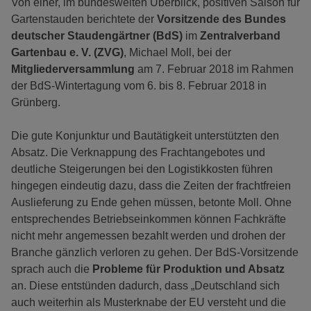
Von einer, im bundesweiten Überblick, positiven Saison für
Gartenstauden berichtete der
Vorsitzende des Bundes
deutscher Staudengärtner (BdS)
im
Zentralverband
Gartenbau e. V. (ZVG)
, Michael Moll, bei der
Mitgliederversammlung
am 7. Februar 2018 im Rahmen
der BdS-Wintertagung vom 6. bis 8. Februar 2018 in
Grünberg.
Die gute Konjunktur und Bautätigkeit unterstützten den
Absatz. Die Verknappung des Frachtangebotes und
deutliche Steigerungen bei den Logistikkosten führen
hingegen eindeutig dazu, dass die Zeiten der frachtfreien
Auslieferung zu Ende gehen müssen, betonte Moll. Ohne
entsprechendes Betriebseinkommen können Fachkräfte
nicht mehr angemessen bezahlt werden und drohen der
Branche gänzlich verloren zu gehen. Der BdS-Vorsitzende
sprach auch die
Probleme für Produktion und Absatz
an. Diese entstünden dadurch, dass „Deutschland sich
auch weiterhin als Musterknabe der EU versteht und die