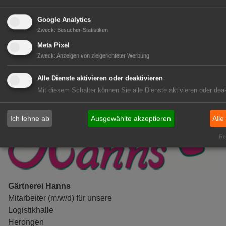
(Geselle/Meister/Techniker)
(m/w/d)
Google Analytics
Zweck
:
Besucher-Statistiken
Gensingen
Meta Pixel
zur Stellenanzeige
Zweck
:
Anzeigen von zielgerichteter Werbung
Alle Dienste aktivieren oder deaktivieren
Mit diesem Schalter können Sie alle Dienste aktivieren oder deak
Ich lehne ab
Ausgewählte akzeptieren
Alle
Rea
Gärtnerei Hanns
Mitarbeiter (m/w/d) für unsere
Logistikhalle
Herongen