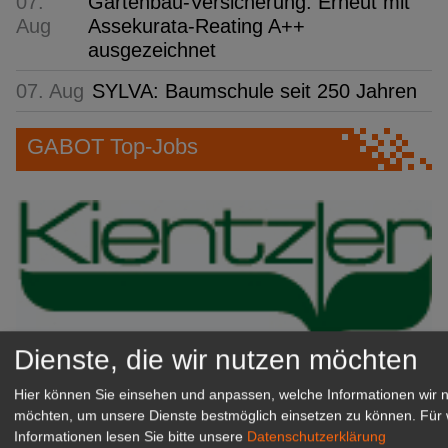
07.
Gartenbau-Versicherung: Erneut mit
Aug
Assekurata-Reating A++
ausgezeichnet
07. Aug
SYLVA: Baumschule seit 250 Jahren
GABOT Top-Jobs
Dienste, die wir nutzen möchten
Kientzler Jungpflanzen GmbH
Hier können Sie einsehen und anpassen, welche Informationen wir 
& Co KG
möchten, um unsere Dienste bestmöglich einsetzen zu können.
Für 
Informationen lesen Sie bitte unsere
Datenschutzerklärung
Gärtner im Zierpflanzenbau