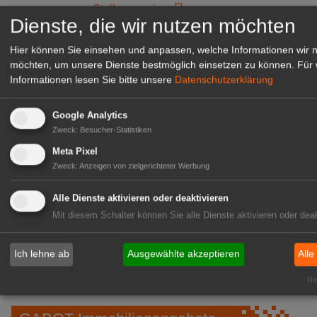
zur Stellenanzeige
Dienste, die wir nutzen möchten
Hier können Sie einsehen und anpassen, welche Informationen wir 
möchten, um unsere Dienste bestmöglich einsetzen zu können.
Für 
Informationen lesen Sie bitte unsere
Datenschutzerklärung
Google Analytics
Zweck
:
Besucher-Statistiken
Meta Pixel
Zweck
:
Anzeigen von zielgerichteter Werbung
Alle Dienste aktivieren oder deaktivieren
Gärtnerei Hanns
Mit diesem Schalter können Sie alle Dienste aktivieren oder deak
Mitarbeiter (m/w/d) für unsere
Logistikhalle
Ich lehne ab
Ausgewählte akzeptieren
Alle
Herongen
zur Stellenanzeige
Rea