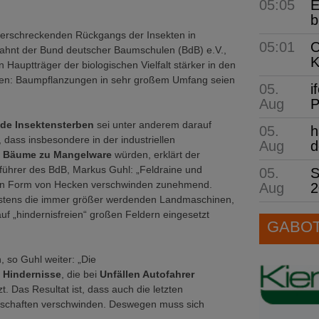
05:05
E
b
 erschreckenden Rückgangs der Insekten in
05:01
O
ahnt der Bund deutscher Baumschulen (BdB) e.V.,
K
 Hauptträger der biologischen Vielfalt stärker in den
en: Baumpflanzungen in sehr großem Umfang seien
05.
i
Aug
P
nde Insektensterben
sei unter anderem darauf
05.
h
 dass insbesondere in der industriellen
Aug
d
t
Bäume zu Mangelware
würden, erklärt der
führer des BdB, Markus Guhl: „Feldraine und
05.
S
 in Form von Hecken verschwinden zunehmend.
Aug
2
stens die immer größer werdenden Landmaschinen,
uf „hindernisfreien“ großen Feldern eingesetzt
GABOT 
 so Guhl weiter: „Die
s Hindernisse
, die bei
Unfällen Autofahrer
. Das Resultat ist, dass auch die letzten
ndschaften verschwinden. Deswegen muss sich