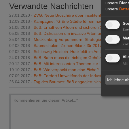
unsere Diens
Verwandte Nachrichten
unsere
Date
27.01.2020 -
ZVG: Neue Broschüre über insektenfreundliche Pfl
12.09.2018 -
Kampagne: "Grüne Städte für ein nachhaltiges Euro
Goo
21.05.2018 -
BdB: Erhalt von Alleen und sicheren Straßen
Zwe
05.05.2018 -
BdB: Diskussion um invasive Arten und Pflanzensch
Met
25.04.2018 -
Mecklenburg-Vorpommern: Strategie zum Insektens
Zwe
02.02.2018 -
Baumschulen: Ziehen Bilanz für 2017
02.02.2018 -
Schleswig-Holstein: Huckfeldt im Amt bestätigt
All
24.01.2018 -
BdB: Bahn muss die richtigen Gehölze pflanzen
20.12.2017 -
BdB: Mit interessanten Themen zur IPM 2018
Mit
19.10.2017 -
BdB: Wie verpackt man eine Eiche?
07.09.2017 -
BdB: Fordert Umweltfonds der Industrie
Ich lehne a
26.04.2017 -
Tag des Baumes: BdB engagiert sich