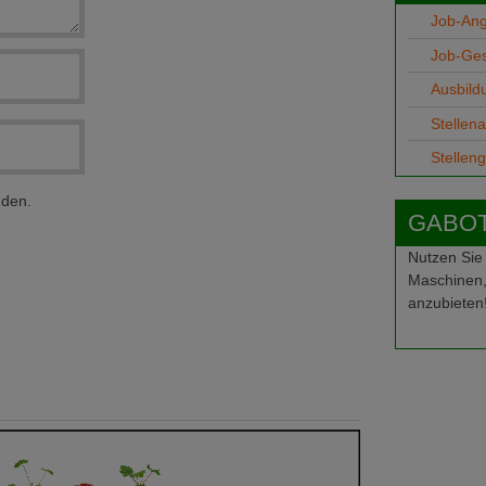
Job-An
Job-Ge
Ausbild
Stellen
Stellen
nden.
GABOT-
Nutzen Sie
Maschinen,
anzubieten