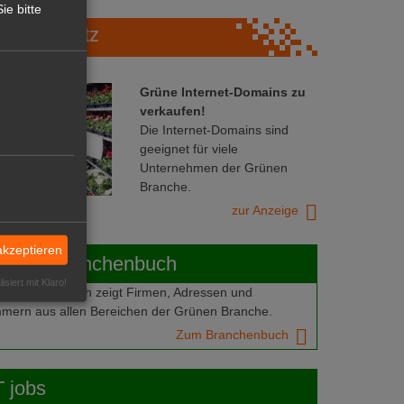
ie bitte
Marktplatz
Grüne Internet-Domains zu
verkaufen!
Die Internet-Domains sind
geeignet für viele
Unternehmen der Grünen
Branche.
zur Anzeige
akzeptieren
ABOT-Branchenbuch
isiert mit Klaro!
Branchenbuch zeigt Firmen, Adressen und
mern aus allen Bereichen der Grünen Branche.
Zum Branchenbuch
 jobs