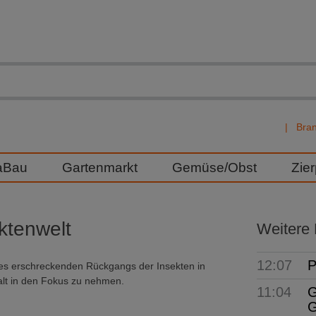
Bra
aBau
Gartenmarkt
Gemüse/Obst
Zie
ktenwelt
Weitere
12:07
P
es erschreckenden Rückgangs der Insekten in
alt in den Fokus zu nehmen.
11:04
G
G