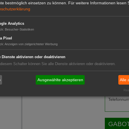
te bestmöglich einsetzen zu können.
Für weitere Informationen lesen S
nschutzerklärung
GABOT 
anzen
pa"
gle Analytics
ck
:
Besucher-Statistiken
utz
a Pixel
chutz
ck
:
Anzeigen von zielgerichteter Werbung
e Dienste aktivieren oder deaktivieren
 diesem Schalter können Sie alle Dienste aktivieren oder deaktivieren.
b
Ausgewählte akzeptieren
Alle 
Das G
Real
Das GABOT-
Telefonnum
GABOT