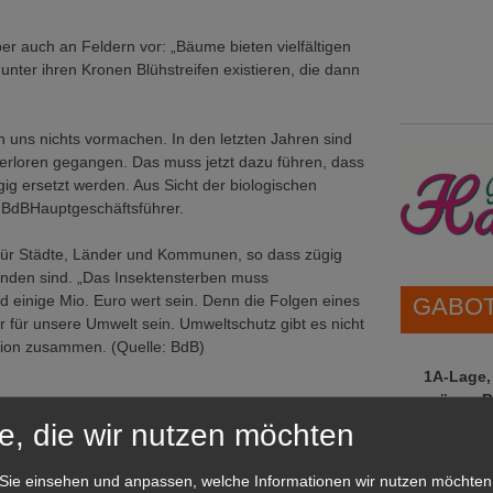
r auch an Feldern vor: „Bäume bieten vielfältigen
ter ihren Kronen Blühstreifen existieren, die dann
n uns nichts vormachen. In den letzten Jahren sind
verloren gegangen. Das muss jetzt dazu führen, dass
g ersetzt werden. Aus Sicht der biologischen
r BdBHauptgeschäftsführer.
ür Städte, Länder und Kommunen, so dass zügig
nden sind. „Das Insektensterben muss
nd einige Mio. Euro wert sein. Denn die Folgen eines
GABOT 
 für unsere Umwelt sein. Umweltschutz gibt es nicht
uation zusammen. (Quelle: BdB)
1A-Lage,
grünen B
Repräsent
e, die wir nutzen möchten
IHREN Be
Sie einsehen und anpassen, welche Informationen wir nutzen möchten