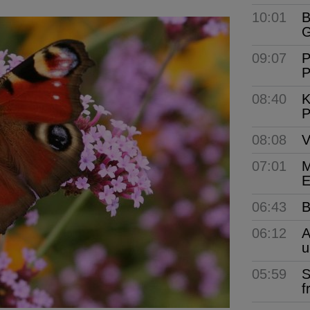
10:01
B
G
09:07
P
P
08:40
K
P
08:08
V
07:01
M
E
06:43
B
06:12
A
u
05:59
S
f