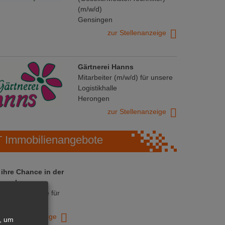
(m/w/d)
Gensingen
zur Stellenanzeige
Gärtnerei Hanns
Mitarbeiter (m/w/d) für unsere
Logistikhalle
Herongen
zur Stellenanzeige
Immobilienangebote
 ihre Chance in der
ranche
ative Immobilie für
trieb!
zur Anzeige
, um