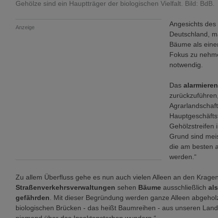
Gehölze sind ein Hauptträger der biologischen Vielfalt. Bild: BdB.
Angesichts des
Anzeige
Deutschland, m
Bäume als einen
Fokus zu nehm
notwendig.
Das
alarmiere
zurückzuführen,
Agrarlandschaf
Hauptgeschäfts
Gehölzstreifen
Grund sind mei
die am besten a
werden.“
Zu allem Überfluss gehe es nun auch vielen Alleen an den Kragen,
Straßenverkehrsverwaltungen
sehen
Bäume
ausschließlich
al
gefährden
. Mit dieser Begründung werden ganze Alleen abgeholzt
biologischen Brücken - das heißt Baumreihen - aus unseren La