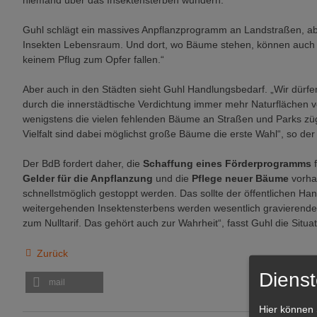
niemand über das Insektensterben wundern.“
Guhl schlägt ein massives Anpflanzprogramm an Landstraßen, abe
Insekten Lebensraum. Und dort, wo Bäume stehen, können auch un
keinem Pflug zum Opfer fallen.“
Aber auch in den Städten sieht Guhl Handlungsbedarf. „Wir dürfe
durch die innerstädtische Verdichtung immer mehr Naturflächen 
wenigstens die vielen fehlenden Bäume an Straßen und Parks zügi
Vielfalt sind dabei möglichst große Bäume die erste Wahl“, so de
Der BdB fordert daher, die
Schaffung eines Förderprogramms
f
Gelder für die Anpflanzung
und die
Pflege neuer Bäume
vorha
schnellstmöglich gestoppt werden. Das sollte der öffentlichen Ha
weitergehenden Insektensterbens werden wesentlich gravierender
zum Nulltarif. Das gehört auch zur Wahrheit“, fasst Guhl die Sit
Zurück
Dienst
mail
Hier können 