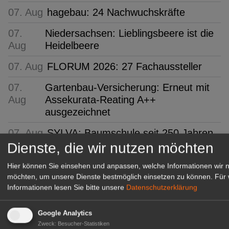
07. Aug
hagebau: 24 Nachwuchskräfte
07.
Niedersachsen: Lieblingsbeere ist die
Aug
Heidelbeere
07. Aug
FLORUM 2026: 27 Fachaussteller
07.
Gartenbau-Versicherung: Erneut mit
Aug
Assekurata-Reating A++
ausgezeichnet
07. Aug
SYLVA: Baumschule seit 250 Jahren
Dienste, die wir nutzen möchten
GABOT Top-Jobs
Hier können Sie einsehen und anpassen, welche Informationen wir 
möchten, um unsere Dienste bestmöglich einsetzen zu können.
Für 
Informationen lesen Sie bitte unsere
Datenschutzerklärung
Google Analytics
Zweck
:
Besucher-Statistiken