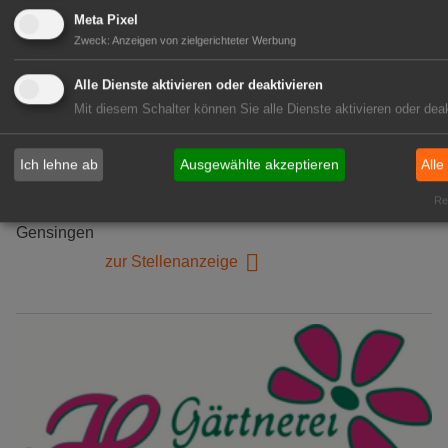
Meta Pixel
Zweck
:
Anzeigen von zielgerichteter Werbung
Alle Dienste aktivieren oder deaktivieren
Mit diesem Schalter können Sie alle Dienste aktivieren oder deak
Kientzler Jungpflanzen GmbH
& Co KG
Gärtner im Zierpflanzenbau
Ich lehne ab
Ausgewählte akzeptieren
Alle
(Geselle/Meister/Techniker)
Rea
(m/w/d)
Gensingen
zur Stellenanzeige