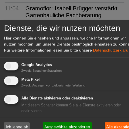
11:04
Gramoflor: Isabell Brügger verstärkt
Gartenbauliche Fachberatung
Dienste, die wir nutzen möchten
09:07
PotatoEurope 2026: Europas größtes
Praxisforum
Hier können Sie einsehen und anpassen, welche Informationen wir
nutzen möchten, um unsere Dienste bestmöglich einsetzen zu könn
08:40
Klasmann-Deilmann: Neue
Für weitere Informationen lesen Sie bitte unsere
Datenschutzerklär
Produktionsstätte in Papenburg
08:08
VGL Bayern: Beste Meister 2026
Google Analytics
geehrt
Zweck
:
Besucher-Statistiken
Meta Pixel
07:01
Mecklenburg-Vorpommern: Anbau
Zweck
:
Anzeigen von zielgerichteter Werbung
und Ernte von Gemüse und
Erdbeeren
Alle Dienste aktivieren oder deaktivieren
Mit diesem Schalter können Sie alle Dienste aktivieren oder
06:43
BÖLW: Bio wächst trotz
deaktivieren.
Konsumflaute
05:59
Sachsen-Anhalt: 20 Euro monatlich
Ich lehne ab
Ausgewählte akzeptieren
Alle akzepti