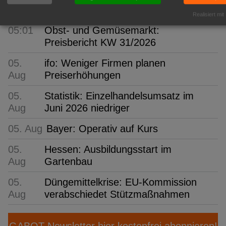
für frisches Obst
Realisiert mit
05:01
Obst- und Gemüsemarkt:
Preisbericht KW 31/2026
05.
ifo: Weniger Firmen planen
Aug
Preiserhöhungen
05.
Statistik: Einzelhandelsumsatz im
Aug
Juni 2026 niedriger
05. Aug
Bayer: Operativ auf Kurs
05.
Hessen: Ausbildungsstart im
Aug
Gartenbau
05.
Düngemittelkrise: EU-Kommission
Aug
verabschiedet Stützmaßnahmen
GABOT-Newsletter hier kostenfrei abonnieren!