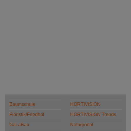
Baumschule
HORTIVISION
Floristik/Friedhof
HORTIVISION Trends
GaLaBau
Naturportal