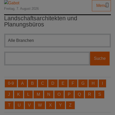
Menu
Freitag, 7. August 2026
Landschaftsarchitekten und
Planungsbüros
Branchensuche
0-9
A
B
C
D
E
F
G
H
I
J
K
L
M
N
O
P
Q
R
S
T
U
V
W
X
Y
Z